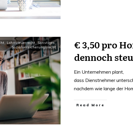
€ 3,50 pro H
cht
,
Lohnsteuerrecht
,
Sonstiges
,
Sozialversicherungsrecht
dennoch steu
Ein Unternehmen plant,
dass Dienstnehmer untersc
nachdem wie lange der Hom
Read More