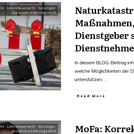
Naturkatastr
cht
,
Lohnsteuerrecht
,
Sonstiges
,
Sozialversicherungsrecht
Maßnahmen, 
Dienstgeber 
Dienstnehme
In diesem BLOG-Beitrag inf
welche Möglichkeiten der D
unterstützen,
...
Read More
MoFa: Korre
cht
,
Lohnsteuerrecht
,
Sonstiges
,
Sozialversicherungsrecht