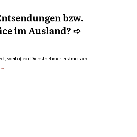
 Entsendungen bzw.
ice im Ausland? ➪
rt, weil a) ein Dienstnehmer erstmals im
r
...