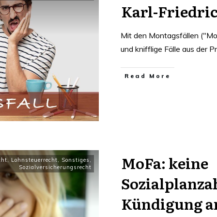
Karl-Friedr
Mit den Montagsfällen ("Mo
und knifflige Fälle aus der P
Read More
MoFa: keine
cht
,
Lohnsteuerrecht
,
Sonstiges
,
Sozialversicherungsrecht
Sozialplanz
Kündigung a