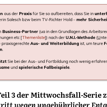
en
aus der
Pra­xis
für Sie so auf­be­rei­ten, dass Sie in
unter­
e­rin Salesch bzw beim TV-Rich­ter Hold ‒
mehr Sicher­he
n
Busi­ness-Part­ner
(ua in den Grund­la­gen des Arbeits­rech
h­nun­gen etc
[
The­men­lis­te
]) nach der
U.N.I.-Methode
(
U
nte
 pra­xis­ge­rech­te
Aus- und Wei­ter­bil­dung
ist, um teu­re
F
en
.
ützt
Sie bei der Aus- und Fort­bil­dung noch wenig erfah­re
­sa­me
und
spie­le­ri­sche
Fall­bei­spie­le
.
eil 3 der Mitt­wochs­fall-Serie 
us­tritt wegen unge­bühr­li­cher E