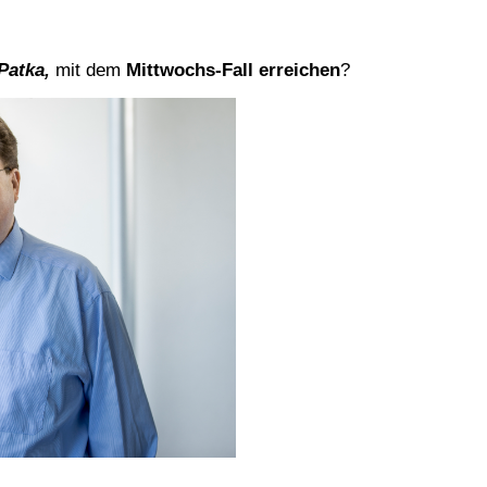
Pat­ka,
mit dem
Mitt­wochs-Fall errei­chen
?