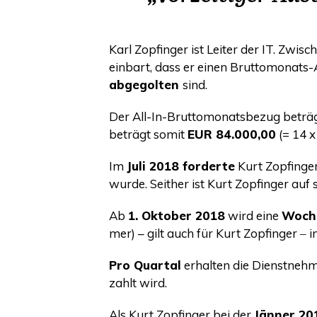
Karl Zopfin­ger ist Lei­ter der
IT
. Zwi­sc
ein­bart, dass er einen Brut­to­mo­nats
abge­gol­ten
sind.
Der All-In-Brut­to­mo­nats­be­zug betr
beträgt somit
EUR
84.000,00
(= 14 
Im
Juli 2018 for­der­te
Kurt Zopfin­ge
wur­de. Seit­her ist Kurt Zopfin­ger auf
Ab
1. Okto­ber 2018
wird eine
Woch
mer) – gilt auch für Kurt Zopfin­ger ‒
Pro Quar­tal
erhal­ten die Dienst­neh­
zahlt wird.
Als Kurt Zopfin­ger bei der
Jän­ner 2