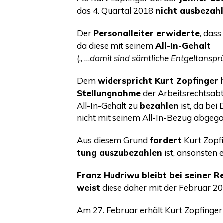
das 4. Quar­tal 2018
nicht aus­be­zahl
Der
Per­so­nal­lei­ter erwi­der­te
, dass
da die­se mit sei­nem
All-In-Gehalt
(„ …
damit sind
sämt­li­che
Ent­gelt­an­spr
Dem
wider­spricht Kurt Zopfin­ger
h
Stel­lung­nah­me
der Arbeits­rechts­ab­
All-In-Gehalt zu
bezah­len
ist, da bei 
nicht mit sei­nem All-In-Bezug abge­gol
Aus die­sem Grund
for­dert
Kurt Zopfi
tung aus­zu­be­zah­len
ist, ansons­ten e
Franz Hudri­wu bleibt bei sei­ner Re
weist
die­se daher mit der Febru­ar 
Am 27. Febru­ar erhält Kurt Zopfin­ge