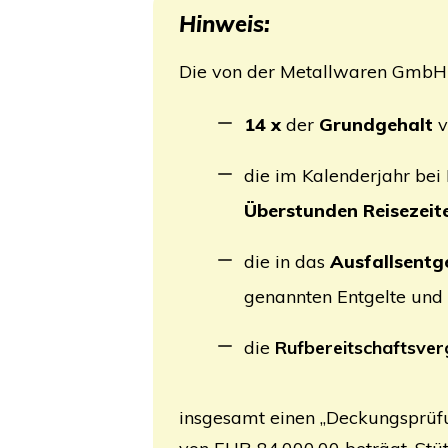
Hin­weis:
Die von der Metall­wa­ren GmbH 
14 x
der
Grund­ge­halt
v
die im Kalen­der­jahr bei 
Über­stun­den Rei­se­zei­t
die in das
Aus­falls­ent­g
genann­ten Ent­gel­te und
die
Ruf­be­reit­schafts­ver
ins­ge­samt einen „Deckungs­prü­f