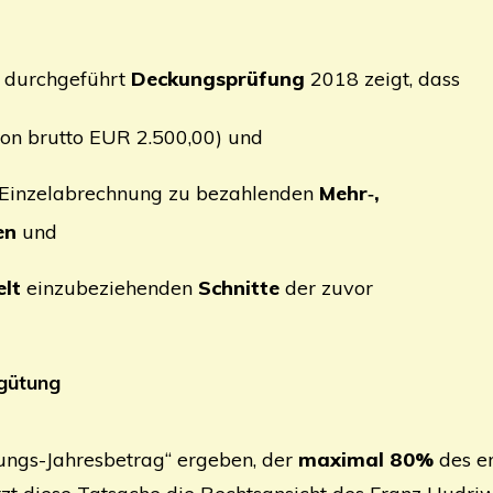
durch­ge­führt
Deckungs­prü­fung
2018 zeigt, dass
on brut­to
EUR
2.500,00) und
Ein­zel­ab­rech­nung zu bezah­len­den
Mehr‑,
en
und
elt
ein­zu­be­zie­hen­den
Schnit­te
der zuvor
­gü­tung
ungs-Jah­res­be­trag“ erge­ben, der
maxi­mal 80%
des erh