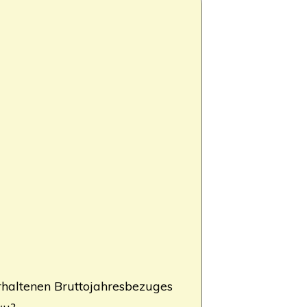
al­te­nen Brut­to­jah­res­be­zu­ges