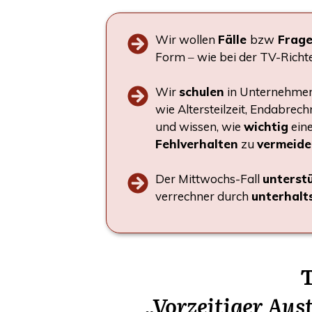
Wir wol­len
Fäl­le
bzw
Fra­g
Form ‒ wie bei der TV-Rich­t
Wir
schu­len
in Unter­neh­me
wie Alters­teil­zeit, End­ab­rec
und wis­sen, wie
wich­tig
eine
Fehl­ver­hal­ten
zu
ver­mei­d
Der Mitt­wochs-Fall
unter­st
ver­rech­ner durch
unter­halt
T
„Vor­zei­ti­ger A