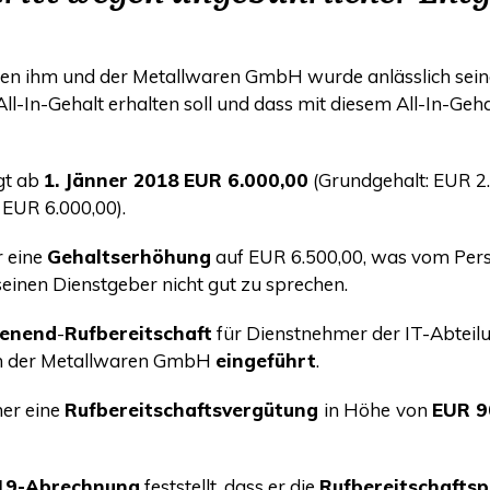
hen ihm und der Metall­wa­ren GmbH wur­de anläss­lich sei­n
-All-In-Gehalt erhal­ten soll und dass mit die­sem All-In-Geh
ägt ab
1. Jän­ner 2018
EUR
6.000,00
(Grund­ge­halt:
EUR
2.
x
EUR
6.000,00).
r eine
Gehalts­er­hö­hung
auf
EUR
6.500,00, was vom Per­so
 sei­nen Dienst­ge­ber nicht gut zu sprechen.
en­end
-
Ruf­be­reit­schaft
für Dienst­neh­mer der IT-Abtei­
 in der Metall­wa­ren GmbH
ein­ge­führt
.
mer eine
Ruf­be­reit­schafts­ver­gü­tung
in Höhe
von
EUR
9
019-Abrech­nung
fest­stellt, dass er die
Ruf­be­reit­schafts­