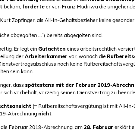
t
bekam,
for­der­te
er von Franz Hudri­wu die umge­hen­d
 Kurt Zopfin­ger, als All-In-Gehalts­be­zie­her kei­ne geson­der­t
ü­che abge­gol­ten …
“) bereits abge­gol­ten sind.
ef­tig. Er legt ein
Gut­ach­ten
eines arbeits­recht­lich ver­sie
tei­lung der
Arbei­ter­kam­mer
vor, wonach die
Ruf­be­reit­
Dienst­ver­trags­ab­schluss noch kei­ne Ruf­be­reit­schafts­ve
­ten sein kann.
n­ger, dass
spä­tes­tens mit der Febru­ar 2019-Abrech­
r sich vor­be­hält, vor­zei­tig sei­nen Dienst­ver­trag zu beend
chts­an­sicht
(= Ruf­be­reit­schafts­ver­gü­tung ist mit All-I
2019-Abrech­nung
nicht
.
r die Febru­ar 2019-Abrech­nung, am
28. Febru­ar
erklärt e