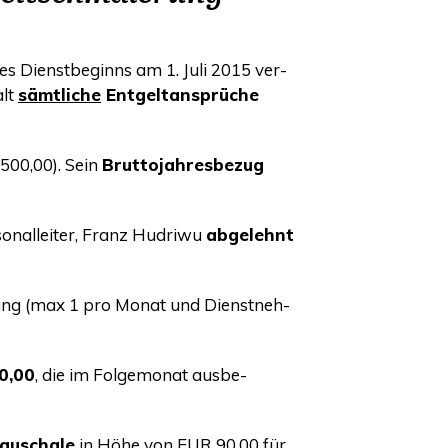
es Dienst­be­ginns am 1. Juli 2015 ver­
alt
sämt­li­che
Ent­gelt­an­sprü­che
500,00). Sein
Brut­to­jah­res­be­zug
­nal­lei­ter, Franz Hudri­wu
abge­lehnt
lung (max 1 pro Monat und Dienst­neh­
0,00
, die im Fol­ge­mo­nat aus­be­
pau­scha­le
in Höhe von
EUR
90,00 für