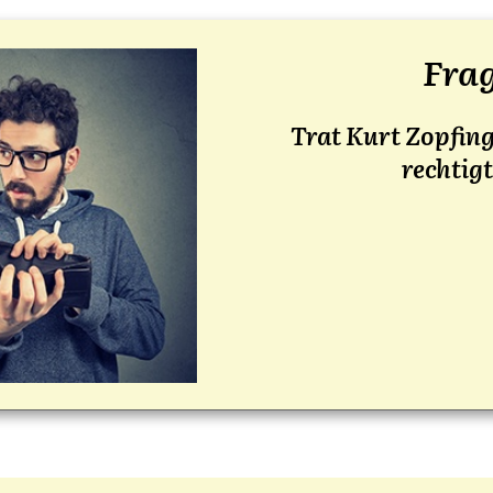
Fra­
Trat Kurt Zopfin­g
rech­tigt