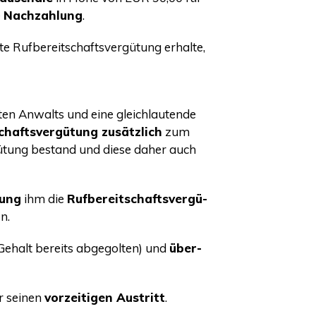
e
Nach­zah­lung
.
e Ruf­be­reit­schafts­ver­gü­tung erhal­te,
r­ten Anwalts und eine gleich­lau­ten­de
schafts­ver­gü­tung zusätz­lich
zum
r­gü­tung bestand und die­se daher auch
nung
ihm die
Ruf­be­reit­schafts­ver­gü­
en.
n-Gehalt bereits abge­gol­ten) und
über­
r sei­nen
vor­zei­ti­gen Aus­tritt
.