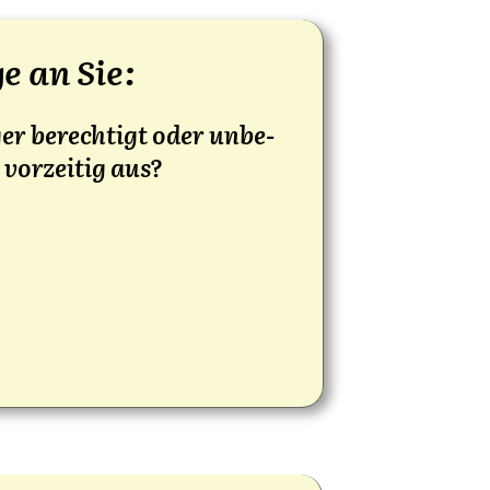
ge an Sie:
er berech­tigt oder unbe­
 vor­zei­tig aus?