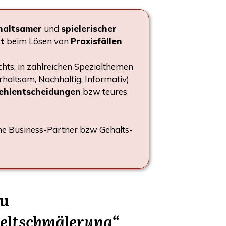
halt­sa­mer
und
spie­le­ri­scher
it
beim Lösen von
Pra­xis­fäl­len
ts, in zahl­rei­chen Spe­zi­al­the­men
r­halt­sam,
N
ach­hal­tig,
I
nfor­ma­tiv)
ehl­ent­schei­dun­gen
bzw teu­res
­ne Busi­ness-Part­ner bzw Gehalts­
zu
ntgeltschmälerung“