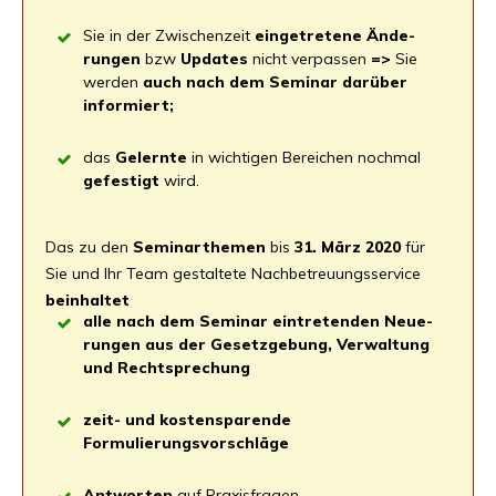
Sie in der Zwi­schen­zeit
ein­ge­tre­te­ne Ände­
run­gen
bzw
Updates
nicht ver­pas­sen
=>
Sie
wer­den
auch nach dem Semi­nar dar­über
informiert;
das
Gelern­te
in wich­ti­gen Berei­chen noch­mal
gefes­tigt
wird.
Das zu den
Semi­nar­the­men
bis
31. März 2020
für
Sie und Ihr Team gestal­te­te Nach­be­treu­ungs­ser­vice
beinhal­tet
alle nach dem Semi­nar ein­tre­ten­den Neue­
run­gen aus der
Gesetz­ge­bung, Ver­wal­tung
und Rechtsprechung
zeit- und kos­ten­spa­ren­de
Formulierungsvorschläge
Ant­wor­ten
auf Praxisfragen