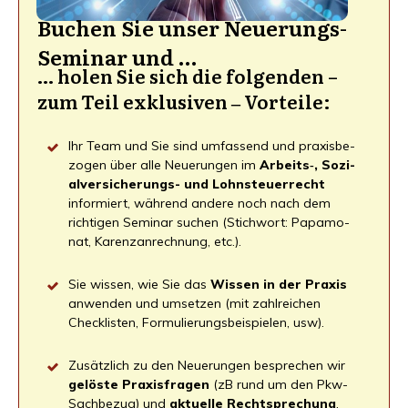
Buchen Sie unser Neue­rungs-
Semi­nar und …
… holen Sie sich die fol­gen­den –
zum Teil exklu­si­ven ‒ Vorteile:
Ihr Team und Sie sind umfas­send und pra­xis­be­
zo­gen über alle Neue­run­gen im
Arbeits‑, Sozi­
al­ver­si­che­rungs- und Lohn­steu­er­recht
infor­miert, wäh­rend ande­re noch nach dem
rich­ti­gen Semi­nar suchen (Stich­wort: Papa­mo­
nat, Karenz­an­rech­nung, etc.).
Sie wis­sen, wie Sie das
Wis­sen in der Pra­xis
anwen­den und umset­zen (mit zahl­rei­chen
Check­lis­ten, For­mu­lie­rungs­bei­spie­len, usw).
Zusätz­lich zu den Neue­run­gen bespre­chen wir
gelös­te Pra­xis­fra­gen
(zB rund um den Pkw-
Sach­be­zug) und
aktu­el­le Recht­spre­chung
,