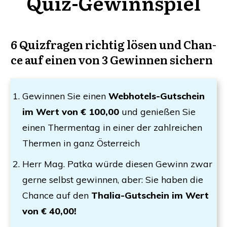
Quiz-Gewinnspiel
6 Quiz­fra­gen rich­tig lösen und Chan­
ce auf einen von 3 Gewin­nen sichern
Gewin­nen Sie einen
Web­ho­tels-Gut­schein
im Wert von € 100,00
und genie­ßen Sie
einen Ther­men­tag in einer der zahl­rei­chen
Ther­men in ganz Österreich
Herr Mag. Pat­ka wür­de die­sen Gewinn zwar
ger­ne selbst gewin­nen, aber: Sie haben die
Chan­ce auf den
Tha­lia-Gut­schein im Wert
von € 40,00!