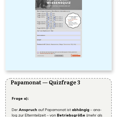
Papa­mo­nat — Quiz­fra­ge 3
Fra­ge a):
Der
Anspruch
auf Papa­mo­nat ist
abhän­gig
‒ ana­
log zur Eltern­teil­zeit ‒ von
Betriebs­grö­ße
(mehr als