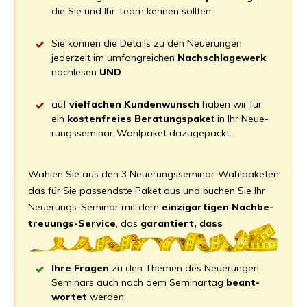
die Sie und Ihr Team ken­nen sollten.
Sie kön­nen die Details zu den Neue­run­gen
jeder­zeit im umfang­rei­chen
Nach­schla­ge­werk
nach­le­sen
UND
auf
viel­fa­chen
Kun­den­wunsch
haben wir für
ein
kos­ten­frei­es
Bera­tungs­pa­ke
t in Ihr Neu­e­
rungs­­­se­­mi­­nar-Wahl­­­pa­ket dazugepackt.
Wäh­len Sie aus den 3 Neu­e­rungs­­­se­­mi­­nar-Wahl­­­pa­ke­ten
das für Sie pas­sends­te Paket aus und buchen Sie Ihr
Neue­rungs-Semi­nar mit dem
ein­zig­ar­ti­gen
Nach­be­
treu­ungs-Ser­vice
, das
garan­tiert, dass
Ihre Fra­gen
zu den The­men des Neue­run­gen-
Semi­nars auch nach dem Semi­nar­tag
beant­
wor­tet
werden;