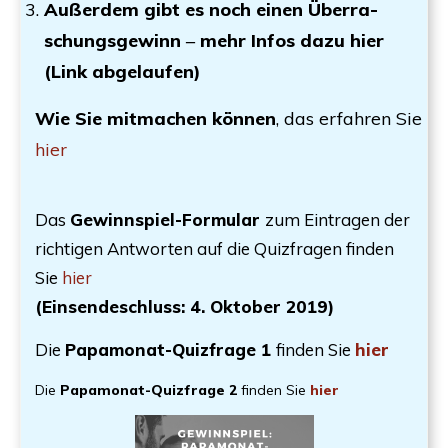
Außer­dem gibt es noch einen Über­ra­
schungs­ge­winn ‒ mehr Infos dazu
hier
(Link abgelaufen)
W
ie Sie mit­ma­chen kön­nen
, das erfah­ren Sie
hier
Das
Gewinn­spiel-For­mu­lar
zum Ein­tra­gen der
rich­ti­gen Ant­wor­ten auf die Quiz­fra­gen fin­den
Sie
hier
(Ein­sen­de­schluss:
4. Okto­ber 2019)
Die
Papa­mo­nat-Quiz­fra­ge 1
fin­den Sie
hier
Die
Papa­mo­nat-Quiz­fra­ge 2
fin­den Sie
hier