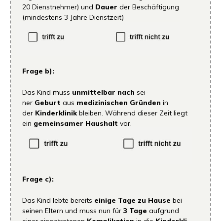
20 Dienst­neh­mer) und
Dau­er
der Beschäf­ti­gung
(min­des­tens 3 Jah­re Dienstzeit)
Fra­ge b):
Das Kind muss
unmit­tel­bar nach
sei­
ner
Geburt
aus
medi­zi­ni­schen Grün­den
in
der
Kin­der­kli­nik
blei­ben. Wäh­rend die­ser Zeit liegt
ein
gemein­sa­mer Haus­halt
vor.
Fra­ge c):
Das Kind leb­te bereits
eini­ge Tage zu Hau­se
bei
sei­nen Eltern und muss nun für
3 Tage
auf­grund