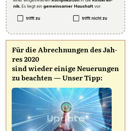
einer ein­ge­tre­te­nen
Kom­pli­ka­ti­on
in die
Kin­der­kli­
nik.
Es liegt ein
gemein­sa­mer Haus­halt
vor.
Für die Abrech­nun­gen des Jah­
res 2020
sind wie­der eini­ge Neue­run­gen
zu beach­ten — Unser Tipp: