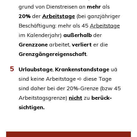
grund von Dienst­rei­sen an
mehr
als
20%
der
Arbeits­ta­ge
(bei ganz­jäh­ri­ger
Beschäf­ti­gung: mehr als 45
Arbeits­ta­ge
im Kalen­der­jahr)
außer­halb
der
Grenz­zo­ne
arbei­tet,
ver­liert
er die
Grenz­gän­ger­ei­gen­schaft
.
5
Urlaubs­ta­ge
,
Kran­ken­stands­ta­ge
uä
sind kei­ne Arbeits­ta­ge ➪ die­se Tage
sind daher bei der 20%-Grenze (bzw 45
Arbeits­tags­gren­ze)
nicht
zu
berück­
sich­ti­gen.