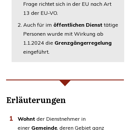
Fra­ge rich­tet sich in der
EU
nach Art
13 der
EU-VO
.
Auch für im
öffent­li­chen Dienst
täti­ge
Per­so­nen wur­de mit Wir­kung ab
1.1.2024 die
Grenz­gän­ger­re­ge­lung
eingeführt.
Erläu­te­run­gen
1
Wohnt
der Dienst­neh­mer in
einer
Gemein­de
, deren Gebiet ganz