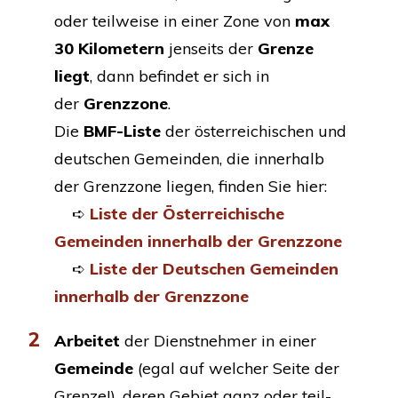
oder teil­wei­se in einer Zone von
max
30 Kilo­me­tern
jen­seits der
Gren­ze
liegt
, dann befin­det er sich in
der
Grenz­zo­ne
.
Die
BMF-Lis­te
der öster­rei­chi­schen und
deut­schen Gemein­den, die inner­halb
der Grenz­zo­ne lie­gen, fin­den Sie hier:
➪
Lis­te der Öster­rei­chi­sche
Gemein­den inner­halb der Grenzzone
➪
Lis­te der Deut­schen Gemein­den
inner­halb der Grenzzone
2
Arbei­tet
der Dienst­neh­mer in einer
Gemein­de
(egal auf wel­cher Sei­te der
Gren­ze!), deren Gebiet ganz oder teil­