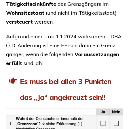
Tätig­keits­ein­künf­te
des Grenz­gän­gers im
Wohn­sitz­staat
(und nicht im Tätig­keits­staat)
ver­steu­ert
werden.
Auf­grund einer – ab 1.1.2024 wirk­sa­men –
DBA
Ö‑D-Ände­rung ist eine Per­son dann ein Grenz­
gän­ger, wenn die fol­gen­den
Vor­aus­set­zun­gen
erfüllt
sind, dh:
Es muss bei allen 3 Punk­ten
das „Ja“ ange­kreuzt sein!!