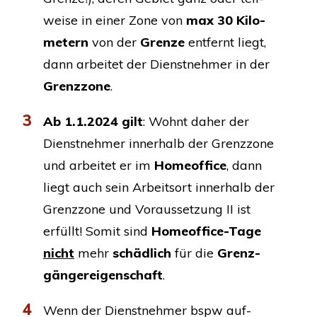
wei­se in einer Zone von
max 30 Kilo­
me­tern
von der
Gren­ze
ent­fernt liegt,
dann arbei­tet der Dienst­neh­mer in der
Grenz­zo­ne
.
3
Ab 1.1.2024 gilt
: Wohnt daher der
Dienst­neh­mer inner­halb der Grenz­zo­ne
und arbei­tet er im
Home­of­fice
, dann
liegt auch sein Arbeits­ort inner­halb der
Grenz­zo­ne und Vor­aus­set­zung
II
ist
erfüllt! Somit sind
Home­of­fice
-Tage
nicht
mehr
schäd­lich
für die
Grenz­
gän­ger­ei­gen­schaft
.
4
Wenn der Dienst­neh­mer bspw auf­