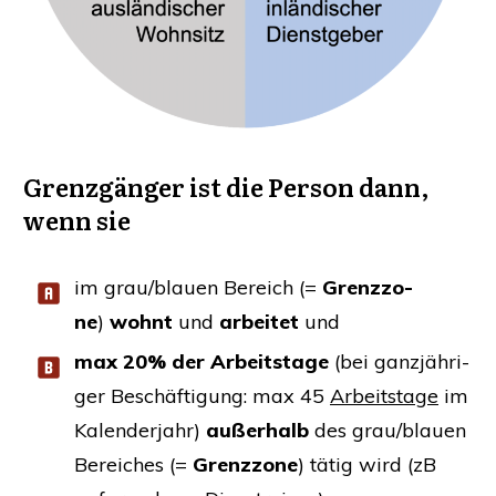
Grenz­gän­ger ist
die Per­son dann,
wenn sie
im grau/blauen Bereich (=
Grenz­zo­
ne
)
wohnt
und
arbei­tet
und
max 20% der Arbeits­ta­ge
(bei ganz­jäh­ri­
ger Beschäf­ti­gung: max 45
Arbeits­ta­ge
im
Kalen­der­jahr)
außer­halb
des grau/blauen
Berei­ches (=
Grenz­zo­ne
) tätig wird (zB