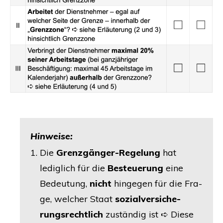
Hin­wei­se:
Die
Grenz­gän­ger-Rege­lung
hat
ledig­lich für die
Besteue­rung
eine
Bedeu­tung,
nicht
hin­ge­gen für die Fra­
ge, wel­cher Staat
sozi­al­ver­si­che­
rungs­recht­lich
zustän­dig ist ➪ Die­se