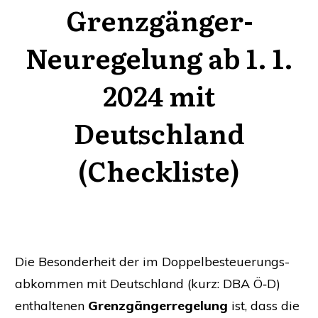
Grenzgänger-
Neuregelung ab 1. 1.
2024 mit
Deutschland
(Checkliste)
Die Beson­der­heit der im Dop­pel­be­steue­rungs­
ab­kom­men mit Deutsch­land (kurz:
DBA
Ö‑D)
ent­hal­te­nen
Grenz­gän­ger­re­ge­lung
ist, dass die