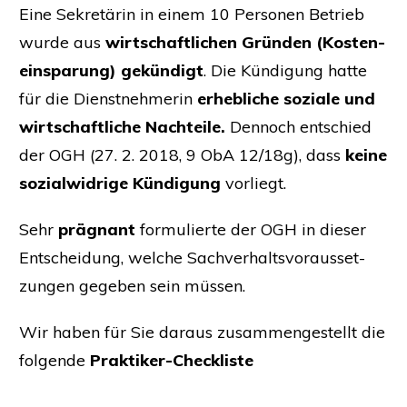
Eine Sekre­tä­rin in einem 10 Per­so­nen Betrieb
wur­de aus
wirt­schaft­li­chen Grün­den (Kos­ten­
ein­spa­rung) gekün­digt
. Die Kün­di­gung hat­te
für die Dienst­neh­me­rin
erheb­li­che sozia­le und
wirt­schaft­li­che Nach­tei­le.
Den­noch ent­schied
der
OGH
(27. 2. 2018, 9 ObA 12/18g), dass
kei­ne
sozi­al­wid­ri­ge Kün­di­gung
vorliegt.
Sehr
prä­gnant
for­mu­lier­te der
OGH
in die­ser
Ent­schei­dung, wel­che Sach­ver­halts­vor­aus­set­
zun­gen gege­ben sein müssen.
Wir haben für Sie dar­aus zusam­men­ge­stellt die
fol­gen­de
Prak­ti­ker-Check­lis­te