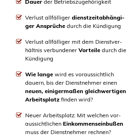
Dau­er
der Betriebszugehörigkeit
Ver­lust all­fäl­li­ger
dienst­zeit­ab­hän­gi­
ger Ansprü­che
durch die Kündigung
Ver­lust all­fäl­li­ger mit dem Dienst­ver­
hält­nis ver­bun­de­ner
Vor­tei­le
durch die
Kündigung
Wie lan­ge
wird es vor­aus­sicht­lich
dau­ern, bis der Dienst­neh­mer einen
neu­en, eini­ger­ma­ßen gleich­wer­ti­gen
Arbeits­platz
fin­den wird?
Neu­er Arbeits­platz: Mit wel­chen vor­
aus­sicht­li­chen
Ein­kom­mens­ein­bu­ßen
muss der Dienst­neh­mer rechnen?