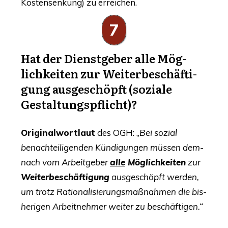
Kos­ten­sen­kung) zu erreichen.
7
Hat der Dienst­ge­ber alle Mög­
lich­kei­ten zur Wei­ter­be­schäf­ti­
gung aus­ge­schöpft (sozia­le
Gestaltungspflicht)?
Ori­gi­nal­wort­laut
des
OGH
: „
Bei sozi­al
benach­tei­li­gen­den Kün­di­gun­gen müs­sen dem­
nach vom Arbeit­ge­ber
alle
Mög­lich­kei­ten
zur
Wei­ter­be­schäf­ti­gung
aus­ge­schöpft wer­den,
um trotz Ratio­na­li­sie­rungs­maß­nah­men die bis­
he­ri­gen Arbeit­neh­mer wei­ter zu beschäftigen.“