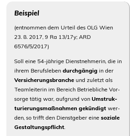
Bei­spiel
(ent­nom­men dem Urteil des
OLG
Wien
23. 8. 2017, 9 Ra 13/17y;
ARD
6576/5/2017)
Soll eine 54-jäh­ri­ge Dienst­neh­me­rin, die in
ihrem Berufs­le­ben
durch­gän­gig
in der
Ver­si­che­rungs­bran­che
und zuletzt als
Team­lei­te­rin im Bereich Betrieb­li­che Vor­
sor­ge tätig war, auf­grund von
Umstruk­
tu­rie­rungs­maß­nah­men gekün­digt
wer­
den, so trifft den Dienst­ge­ber eine
sozia­le
Gestal­tungs­pflicht
.