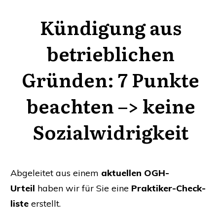
Kündigung aus
betrieblichen
Gründen: 7 Punkte
beachten –> keine
Sozialwidrigkeit
Abge­lei­tet aus einem
aktu­el­len OGH-
Urteil
haben wir für Sie eine
Prak­ti­ker-Check­
lis­te
erstellt.