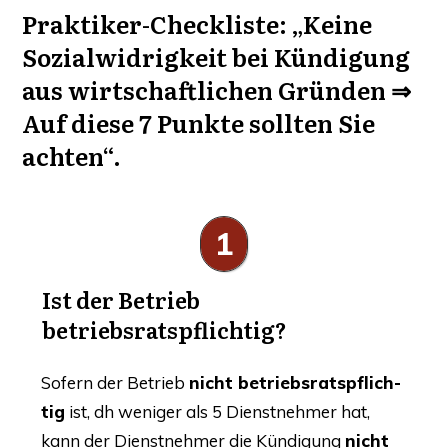
Prak­ti­ker-Check­lis­te: „Kei­ne
Sozi­al­wid­rig­keit bei Kün­di­gung
aus wirt­schaft­li­chen Grün­den ⇒
Auf die­se 7 Punk­te soll­ten Sie
achten“.
1
Ist der Betrieb
betriebsratspflichtig?
Sofern der Betrieb
nicht betriebs­rats­pflich­
tig
ist, dh weni­ger als 5 Dienst­neh­mer hat,
kann der Dienst­neh­mer die Kün­di­gung
nicht