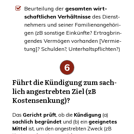
Beur­tei­lung der
gesam­ten wirt­
schaft­li­chen Ver­hält­nis­se
des Dienst­
neh­mers und sei­ner Fami­li­en­an­ge­hö­ri­
gen (zB sons­ti­ge Ein­künf­te? Ertrag­brin­
gen­des Ver­mö­gen vor­han­den [Ver­mie­
tung]? Schul­den?, Unterhaltspflichten?)
6
Führt die Kün­di­gung zum sach­
lich ange­streb­ten Ziel (zB
Kostensenkung)?
Das
Gericht prüft
, ob die
Kün­di­gung
(a)
sach­lich begrün­det
und (b) ein
geeig­ne­tes
Mit­tel
ist, um den ange­streb­ten Zweck (zB