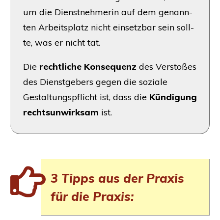
um die Dienst­neh­me­rin auf dem genann­
ten Arbeits­platz nicht ein­setz­bar sein soll­
te, was er nicht tat.
Die
recht­li­che Kon­se­quenz
des Ver­sto­ßes
des Dienst­ge­bers gegen die sozia­le
Gestal­tungs­pflicht ist, dass die
Kün­di­gung
rechts­un­wirk­sam
ist.
3 Tipps aus der Pra­xis
für die Praxis: