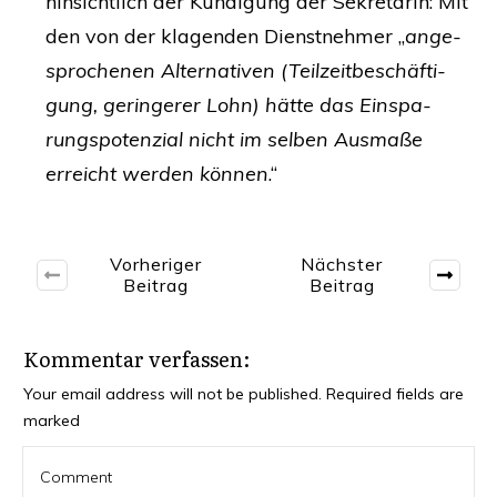
hin­sicht­lich der Kün­di­gung der Sekre­tä­rin: Mit
den von der kla­gen­den Dienst­neh­mer „
ange­
spro­che­nen Alter­na­ti­ven (Teil­zeit­be­schäf­ti­
gung, gerin­ge­rer Lohn) hät­te das Ein­spa­
rungs­po­ten­zi­al nicht im sel­ben Aus­ma­ße
erreicht wer­den kön­nen
.“
Vorheriger
Nächster
Beitrag
Beitrag
Kommentar verfassen:
Your email address will not be published.
Required fields are
marked