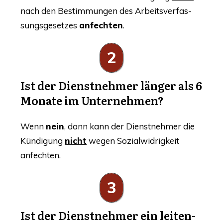
nach den Bestim­mun­gen des Arbeits­ver­fas­
sungs­ge­set­zes
anfech­ten
.
2
Ist der Dienst­neh­mer län­ger als 6
Mona­te im Unternehmen?
Wenn
nein
, dann kann der Dienst­neh­mer die
Kün­di­gung
nicht
wegen Sozi­al­wid­rig­keit
anfechten.
3
Ist der Dienst­neh­mer ein lei­ten­