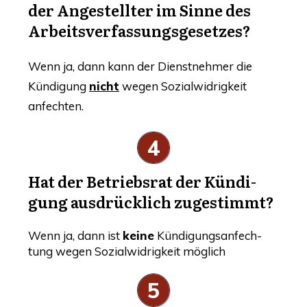
der Ange­stell­ter im Sin­ne des
Arbeitsverfassungsgesetzes?
Wenn ja, dann kann der Dienst­neh­mer die
Kün­di­gung
nicht
wegen Sozi­al­wid­rig­keit
anfechten.
4
Hat der Betriebs­rat der Kün­di­
gung aus­drück­lich zugestimmt?
Wenn ja, dann ist
kei­ne
Kün­di­gungs­an­fech­
tung wegen Sozi­al­wid­rig­keit möglich
5