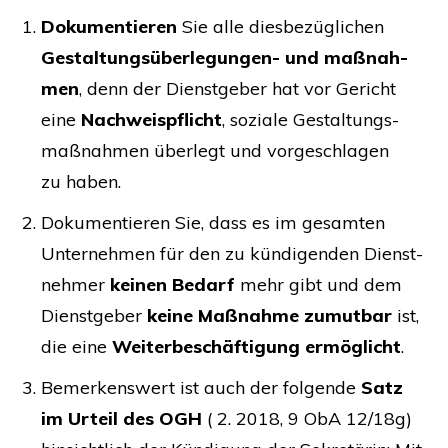
Doku­men­tie­ren
Sie alle dies­be­züg­li­chen
Gestal­tungs­über­le­gun­gen- und maß­nah­
men
, denn der Dienst­ge­ber hat vor Gericht
eine
Nach­weis­pflicht
, sozia­le Gestal­tungs­
maß­nah­men über­legt und vor­ge­schla­gen
zu haben.
Doku­men­tie­ren Sie, dass es im gesam­ten
Unter­neh­men für den zu kün­di­gen­den Dienst­
neh­mer
kei­nen Bedarf
mehr gibt und dem
Dienst­ge­ber
kei­ne Maß­nah­me zumut­bar
ist,
die eine
Wei­ter­be­schäf­ti­gung ermög­licht
.
Bemer­kens­wert ist auch der fol­gen­de
Satz
im Urteil des
OGH
( 2. 2018, 9 ObA 12/18g)