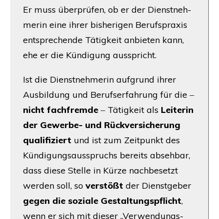
Er muss über­prü­fen, ob er der Dienst­neh­
me­rin eine ihrer bis­he­ri­gen Berufs­pra­xis
ent­spre­chen­de Tätig­keit anbie­ten kann,
ehe er die Kün­di­gung ausspricht.
Ist die Dienst­neh­me­rin auf­grund ihrer
Aus­bil­dung und Berufs­er­fah­rung für die ‒
nicht fach­frem­de
‒ Tätig­keit als
Lei­te­rin
der Gewer­be- und Rück­ver­si­che­rung
qua­li­fi­ziert
und ist zum Zeit­punkt des
Kün­di­gungs­aus­spruchs bereits abseh­bar,
dass die­se Stel­le in Kür­ze nach­be­setzt
wer­den soll, so
ver­stößt
der Dienst­ge­ber
gegen die sozia­le Gestal­tungs­pflicht
,
wenn er sich mit die­ser „Ver­wen­dungs­