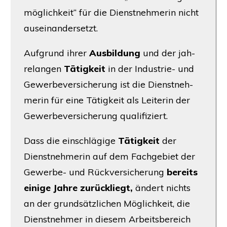
mög­lich­keit“ für die Dienst­neh­me­rin nicht
auseinandersetzt.
Auf­grund ihrer
Aus­bil­dung
und der jah­
re­lan­gen
Tätig­keit
in der Indus­trie- und
Gewer­be­ver­si­che­rung ist die Dienst­neh­
me­rin für eine Tätig­keit als Lei­te­rin der
Gewer­be­ver­si­che­rung qualifiziert.
Dass die ein­schlä­gi­ge
Tätig­keit
der
Dienst­neh­me­rin auf dem Fach­ge­biet der
Gewer­be- und Rück­ver­si­che­rung
bereits
eini­ge Jah­re zurück­liegt,
ändert nichts
an der grund­sätz­li­chen Mög­lich­keit, die
Dienst­neh­mer in die­sem Arbeits­be­reich