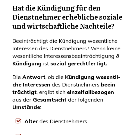
Hat die Kün­di­gung für den
Dienst­neh­mer erheb­li­che sozia­le
und wirt­schaft­li­che Nachteile?
Beein­träch­tigt die Kün­di­gung wesent­li­che
Inter­es­sen des Dienst­neh­mers? Wenn kei­ne
wesent­li­che Inter­es­sens­be­ein­träch­ti­gung ð
Kün­di­gung
ist
sozi­al gerechtfertigt.
Die
Ant­wort
, ob die
Kün­di­gung wesent­li­
che Inter­es­sen
des Dienst­neh­mers
beein­
träch­tigt
, ergibt sich
ein­zel­fall­be­zo­gen
aus der
Gesamt­sicht
der fol­gen­den
Umstän­de
:
Alter
des Dienst­neh­mers