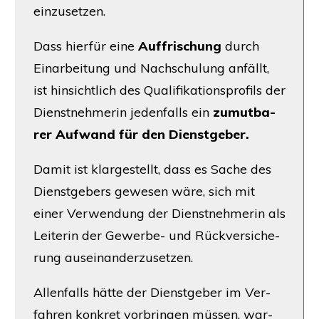
einzusetzen.
Dass hier­für eine
Auf­fri­schung
durch
Ein­ar­bei­tung und Nach­schu­lung anfällt,
ist hin­sicht­lich des Qua­li­fi­ka­ti­ons­pro­fils der
Dienst­neh­me­rin jeden­falls ein
zumut­ba­
rer Auf­wand für den Dienstgeber.
Damit ist klar­ge­stellt, dass es Sache des
Dienst­ge­bers gewe­sen wäre, sich mit
einer Ver­wen­dung der Dienst­neh­me­rin als
Lei­te­rin der Gewer­be- und Rück­ver­si­che­
rung auseinanderzusetzen.
Allen­falls hät­te der Dienst­ge­ber im Ver­
fah­ren kon­kret vor­brin­gen müs­sen, war­