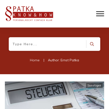
Home
|
Author:
Ernst Patka
Sonstiges