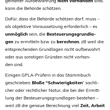
gel­haf­ter Auf­be­wah­rung
nicht vor­han­den
sind,
kann die Behör­de schätzen.
Dafür, dass die Behör­de schät­zen darf, muss ‒
als objek­ti­ve Vor­aus­set­zung erfor­der­lich ‒ es
unmög­lich
sein, die
Besteue­rungs­grund­la­
gen
zu ermit­teln bzw zu
berech­nen
, zB weil die
ent­spre­chen­den Grund­la­gen nicht auf­be­wahrt
oder aus sons­ti­gen Grün­den nicht vor­han­
den sind.
Eini­gen GPLA-Prü­fern in das Stamm­buch
geschrie­ben:
Blo­ße “Schwie­rig­kei­ten
” sach­li­
cher oder recht­li­cher Natur, die bei der Ermitt­
lung der Besteue­rungs­grund­la­gen bestehen ‒
weil zB die genaue Berech­nung viel
Zeit, Arbeit