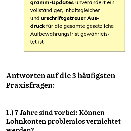
gramm-Updates
unver­än­dert ein
voll­stän­di­ger, inhalts­glei­cher
und
urschrift­ge­treu­er
Aus­
druck
für die gesam­te gesetz­li­che
Auf­be­wah­rungs­frist gewähr­leis­
tet ist.
Ant­wor­ten auf die 3 häu­figs­ten
Pra­xis­fra­gen
:
1.) 7 Jah­re sind vor­bei:
Kön­nen
Lohn­kon­ten pro­blem­los ver­nich­tet
werden?