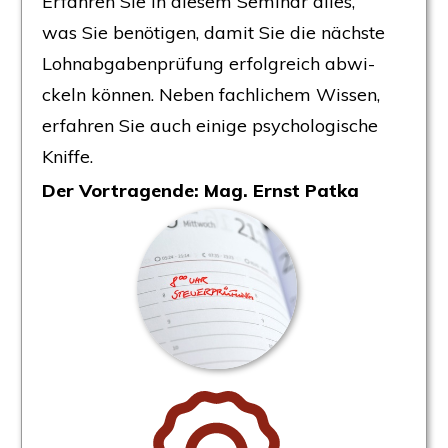
Erfah­ren Sie in die­sem Semi­nar alles,
was Sie benö­ti­gen, damit Sie die nächs­te
Lohn­ab­ga­ben­prü­fung erfolg­reich abwi­
ckeln kön­nen. Neben fach­li­chem Wis­sen,
erfah­ren Sie auch eini­ge psy­cho­lo­gi­sche
Kniffe.
Der Vor­tra­gen­de:
Mag. Ernst Pat­ka