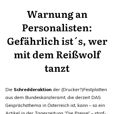
Warnung an
Personalisten:
Gefährlich ist´s, wer
mit dem Reißwolf
tanzt
Die
Schred­der­ak­ti­on
der (Drucker?)Festplatten
aus dem Bun­des­kanz­ler­amt, die der­zeit
DAS
Gesprächs­the­ma in Öster­reich ist, kann – so ein
Arti­kel in der Tages­zei­tung “Die Pres­se” – straf­