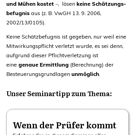
und Mühen kos­tet
‒, lösen
kei­ne Schät­zungs­
be­fug­nis
aus (z. B. VwGH 13. 9. 2006,
2002/13/0105).
Kei­ne Schätz­be­fug­nis ist gege­ben, nur weil eine
Mit­wir­kungs­pflicht ver­letzt wur­de, es sei denn,
auf­grund die­ser Pflicht­ver­let­zung ist
eine
genaue Ermitt­lung
(Berech­nung) der
Besteue­rungs­grund­la­gen
unmög­lich
.
Unser Semi­nar­tipp zum Thema:
Wenn der Prüfer kommt