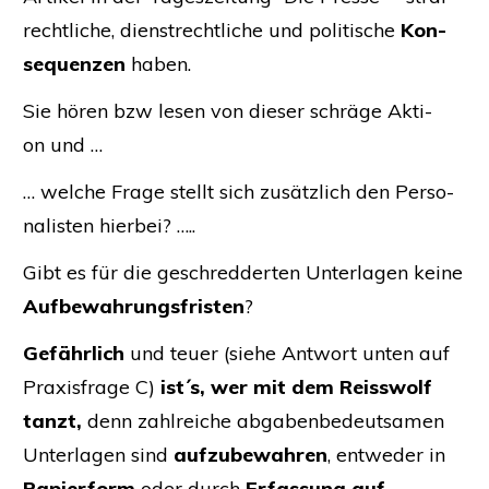
recht­li­che, dienst­recht­li­che und poli­ti­sche
Kon­
se­quen­zen
haben.
Sie hören bzw lesen von die­ser schrä­ge Akti­
on und …
… wel­che Fra­ge stellt sich zusätz­lich den Per­so­
na­lis­ten hierbei? …..
Gibt es für die geschred­der­ten Unter­la­gen kei­ne
Auf­be­wah­rungs­fris­ten
?
Gefähr­lich
und teu­er (sie­he Ant­wort unten auf
Pra­xis­fra­ge C)
ist´s, wer mit dem Reiss­wolf
tanzt,
denn zahl­rei­che abga­ben­be­deut­sa­men
Unter­la­gen sind
auf­zu­be­wah­ren
, ent­we­der in
Papier­form
oder durch
Erfas­sung auf