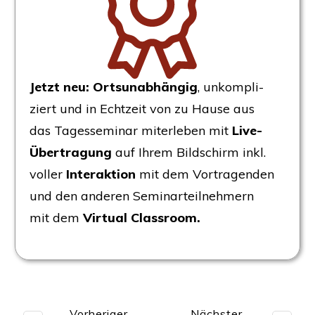
Jetzt neu: Orts­un­ab­hän­gig
, unkom­pli­
ziert und in Echt­zeit von zu Hau­se aus
das Tages­se­mi­nar mit­er­le­ben mit
Live-
Über­tra­gung
auf Ihrem Bild­schirm inkl.
vol­ler
Inter­ak­ti­on
mit dem Vor­tra­gen­den
und den ande­ren Semi­nar­teil­neh­mern
mit dem
Vir­tu­al Classroom.
Vorheriger
Nächster