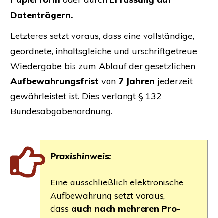
Datenträgern.
Letz­te­res
setzt vor­aus, dass eine
voll­stän­di­ge,
geord­ne­te, inhalts­glei­che und urschrift­ge­treue
Wie­der­ga­be bis zum Ablauf der gesetz­li­chen
Auf­be­wah­rungs­frist
von
7 Jah­ren
jeder­zeit
gewähr­leis­tet ist. Dies ver­langt § 132
Bundesabgabenordnung.
Pra­xis­hin­weis:
Eine aus­schließ­lich elek­tro­ni­sche
Auf­be­wah­rung setzt vor­aus,
dass
auch nach meh­re­ren Pro­