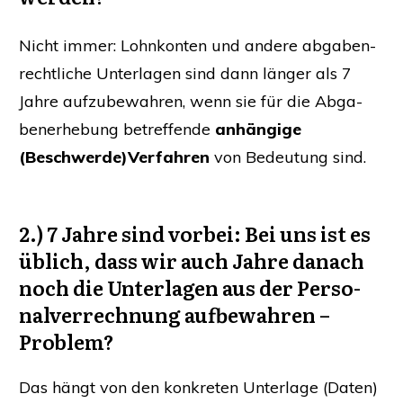
Nicht immer: Lohn­kon­ten und ande­re abga­ben­
recht­li­che Unter­la­gen sind dann län­ger als 7
Jah­re auf­zu­be­wah­ren, wenn sie für die Abga­
ben­er­he­bung betref­fen­de
anhän­gi­ge
(Beschwerde)Verfahren
von Bedeu­tung sind.
2.) 7 Jah­re sind vor­bei:
Bei uns ist es
üblich, dass wir auch Jah­re danach
noch die Unter­la­gen aus der Per­so­
nal­ver­rech­nung auf­be­wah­ren –
Problem?
Das hängt von den kon­kre­ten Unter­la­ge (Daten)