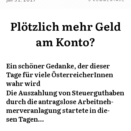
0
KOMMENTARE
Plötzlich mehr Geld
am Konto?
Ein schö­ner Gedan­ke, der die­ser
Tage für vie­le Öster­rei­che­rIn­nen
wahr wird
Die Aus­zah­lung von Steu­er­gut­ha­ben
durch die antrags­lo­se Arbeit­neh­
mer­ver­an­la­gung star­te­te in die­
sen Tagen…