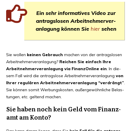
Ein sehr infor­ma­ti­ves Video zur
antrags­lo­sen Arbeit­neh­mer­ver­
an­la­gung kön­nen Sie
hier
sehen
Sie wol­len
kei­nen Gebrauch
machen von der antrags­lo­sen
Arbeit­neh­mer­ver­an­la­gung?
Rei­chen Sie ein­fach Ihre
Arbeit­neh­mer­ver­an­la­gung via Finan­zOn­line ein
. In die­
sem Fall wird die antrags­lo­se Arbeit­neh­mer­ver­an­la­gung
von
Ihrer regu­lä­ren
Arbeit­neh­mer­ver­an­la­gung “ver­drängt”
.
Sie kön­nen somit Wer­bungs­kos­ten, außer­ge­wöhn­li­che Belas­
tun­gen, etc. gel­tend machen.
Sie haben noch kein Geld vom Finanz­
amt am Konto?
Das kann dar­an lie­gen, dass Sie
kein Fall für die antrags­