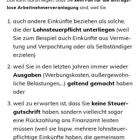
lo­se
Arbeit­neh­mer­ver­an­la­gung
sind, weil Sie
auch ande­re Ein­künf­te bezie­hen als sol­che,
die der
Lohn­steu­er­pflicht unter­lie­gen
(weil
Sie zum Bei­spiel auch Ein­künf­te aus Ver­mie­
tung und Ver­pach­tung oder als Selb­stän­di­ger
erzielen)
weil Sie in den letz­ten Jah­ren immer wie­der
Aus­ga­ben
(Wer­bungs­kos­ten, außer­ge­wöhn­
li­che Belas­tun­gen,…)
gel­tend
gemacht
haben
oder
weil zu erwar­ten ist, dass Sie
kei­ne Steu­er­
gut­schrift
haben, son­dern viel­leicht sogar
eine Rück­zah­lung ans Finanz­amt leis­ten
müs­sen (weil sie bspw. meh­re­re lohn­steu­er­
pflich­ti­ge Ein­künf­te haben, die gemein­sam