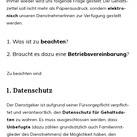
Immer wie­der wird uns fol­gen­de Fra­ge gestellt: Der Gehalts­
zet­tel soll nicht mehr als Papier­aus­druck, son­dern
elek­tro­
nisch
unse­ren Dienst­neh­me­rIn­nen zur Ver­fü­gung gestellt
werden.
Was ist zu
beach­ten
?
Braucht es dazu eine
Betriebs­ver­ein­ba­rung
?
Zu beach­ten sind:
1. Daten­schutz
Der Dienst­ge­ber ist auf­grund sei­ner Für­sor­ge­pflicht ver­pflich­
tet und ver­ant­wort­lich, den
Daten­schutz für Gehalts­da­
ten
zu wah­ren. Es muss aus­ge­schlos­sen wer­den, dass
Unbe­fug­te
(dazu zäh­len grund­sätz­lich auch Fami­li­en­mit­
glie­der des Dienst­neh­mers) die Mög­lich­keit haben, den