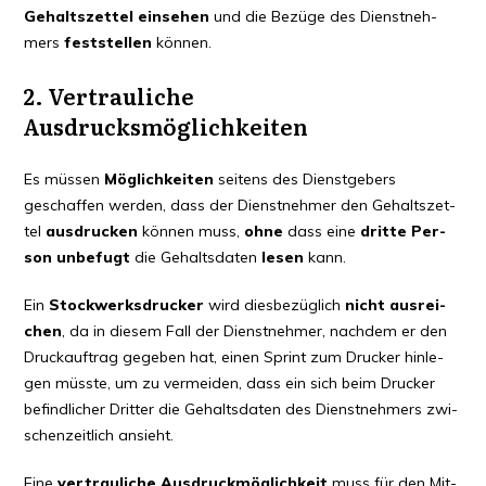
Gehalts­zet­tel ein­se­hen
und die Bezü­ge des Dienst­neh­
mers
fest­stel­len
kön­nen.
2. Ver­trau­li­che
Ausdrucksmöglichkeiten
Es müs­sen
Mög­lich­kei­ten
sei­tens des Dienst­ge­bers
geschaf­fen wer­den, dass der Dienst­neh­mer den Gehalts­zet­
tel
aus­dru­cken
kön­nen muss,
ohne
dass eine
drit­te Per­
son unbe­fugt
die Gehalts­da­ten
lesen
kann.
Ein
Stock­werks­dru­cker
wird dies­be­züg­lich
nicht aus­rei­
chen
, da in die­sem Fall der Dienst­neh­mer, nach­dem er den
Druck­auf­trag gege­ben hat, einen Sprint zum Dru­cker hin­le­
gen müss­te, um zu ver­mei­den, dass ein sich beim Dru­cker
befind­li­cher Drit­ter die Gehalts­da­ten des Dienst­neh­mers zwi­
schen­zeit­lich ansieht.
Eine
ver­trau­li­che Aus­druck­mög­lich­keit
muss für den Mit­