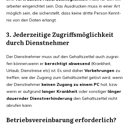
ar­bei­ter ein­ge­rich­tet sein. Das Aus­dru­cken muss in einer Art
mög­lich sein, die sicher­stellt, dass kei­ne drit­te Per­son Kennt­
nis von den Daten erlangt.
3. Jeder­zei­ti­ge Zugriffs­mög­lich­keit
durch Dienstnehmer
Der Dienst­neh­mer muss auf den Gehalts­zet­tel auch zugrei­
fen können,wenn er
berech­tigt abwe­send
(Krank­heit,
Urlaub, Dienst­rei­se etc) ist. Es sind daher
Vor­keh­run­gen
zu
tref­fen, wie der Zugang zum Gehalts­zet­tel gelöst wird, wenn
der Dienst­neh­mer
kei­nen Zugang zu einem
PC
hat, bzw.
wenn er auf­grund
lan­ger Krank­heit
oder sons­ti­ger
län­ger
dau­ern­der Dienst­ver­hin­de­rung
den Gehalts­zet­tel nicht
abru­fen kann.
Betriebs­ver­ein­ba­rung erforderlich?