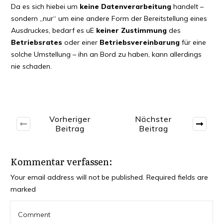
Da es sich hie­bei um
kei­ne Daten­ver­ar­bei­tung
han­delt –
son­dern „nur“ um eine ande­re Form der Bereit­stel­lung eines
Aus­dru­ckes, bedarf es uE
kei­ner Zustim­mung
des
Betriebs­ra­tes
oder einer
Betriebs­ver­ein­ba­rung
für eine
sol­che Umstel­lung – ihn an Bord zu haben, kann aller­dings
nie schaden.
Vorheriger
Nächster
Beitrag
Beitrag
Kommentar verfassen:
Your email address will not be published.
Required fields are
marked