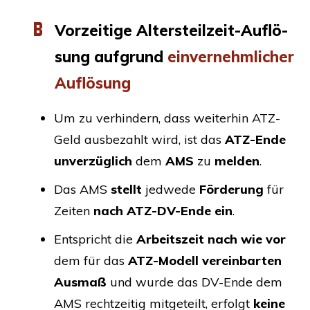
Vor­zei­ti­ge Alters­teil­zeit-Auf­lö­
sung auf­grund
ein­ver­nehm­li­cher
Auflösung
Um zu ver­hin­dern, dass wei­ter­hin ATZ-
Geld aus­be­zahlt wird, ist das
ATZ-Ende
unver­züg­lich
dem
AMS
zu
mel­den
.
Das
AMS
stellt
jed­we­de
För­de­rung
für
Zei­ten
nach ATZ-DV-Ende
ein
.
Ent­spricht die
Arbeits­zeit nach wie vor
dem für das
ATZ-Modell ver­ein­bar­ten
Aus­maß
und wur­de das DV-Ende dem
AMS
recht­zei­tig mit­ge­teilt, erfolgt
kei­ne