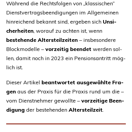
Wäh­rend die Rechts­fol­gen von „klas­si­schen“
Dienst­ver­trags­be­en­di­gun­gen im All­ge­mei­nen
hin­rei­chend bekannt sind, erge­ben sich
Unsi­
cher­hei­ten
, wor­auf zu ach­ten ist, wenn
bestehen­de Alters­teil­zei­ten
– ins­be­son­de­re
Block­mo­del­le –
vor­zei­tig been­det
wer­den sol­
len, damit noch in 2023 ein Pen­si­ons­an­tritt mög­
lich ist.
Die­ser Arti­kel
beant­wor­tet aus­ge­wähl­te Fra­
gen
aus der Pra­xis für die Pra­xis rund um die –
vom Dienst­neh­mer gewoll­te –
vor­zei­ti­ge Been­
di­gung
der bestehen­den
Alters­teil­zeit
.