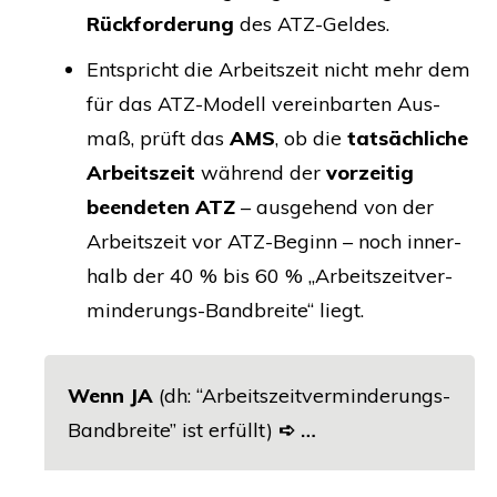
Rück­for­de­rung
des ATZ-Gel­des.
Ent­spricht die Arbeits­zeit nicht mehr dem
für das ATZ-Modell ver­ein­bar­ten Aus­
maß, prüft das
AMS
, ob die
tat­säch­li­che
Arbeits­zeit
wäh­rend der
vor­zei­tig
been­de­ten
ATZ
– aus­ge­hend von der
Arbeits­zeit vor ATZ-Beginn – noch inner­
halb der 40 % bis 60 % „Arbeits­zeit­ver­
min­de­rungs-Band­brei­te“ liegt.
Wenn
JA
(dh:
“Arbeits­zeit­ver­min­de­rungs-
Band­brei­te” ist erfüllt)
➪
…