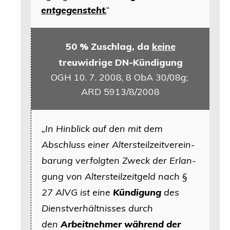
ent­ge­gen­steht
.
“
50
% Zuschlag, da
kei­ne
treu­wid­ri­ge DN-Kündigung
OGH
10. 7. 2008, 8 ObA 30/08g
;
ARD
5913/8/2008
„
In Hin­blick auf den mit dem
Abschluss einer Alters­teil­zeit­ver­ein­
ba­rung ver­folg­ten Zweck der Erlan­
gung von Alters­teil­zeit­geld nach
§
27 AlVG
ist eine
Kün­di­gung
des
Dienst­ver­hält­nis­ses durch
den
Arbeit­neh­mer wäh­rend der