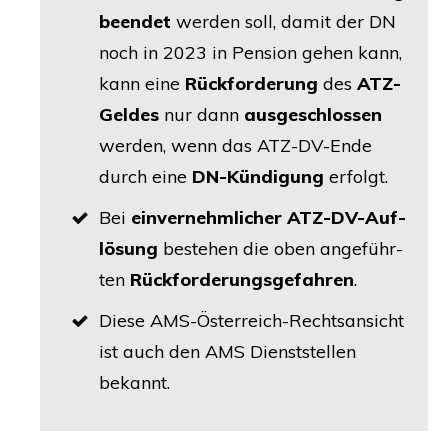
been­det
wer­den soll, damit der
DN
noch in 2023 in Pen­si­on gehen kann,
kann eine
Rück­for­de­rung
des
ATZ-
Gel­des
nur dann
aus­ge­schlos­sen
wer­den, wenn das ATZ-DV-Ende
durch eine
DN-Kün­di­gung
erfolgt.
Bei
ein­ver­nehm­li­cher ATZ-DV-Auf­
lö­sung
bestehen die oben ange­führ­
ten
Rück­for­de­rungs­ge­fah­ren
.
Die­se AMS-Öster­reich-Rechts­an­sicht
ist auch den
AMS
Dienst­stel­len
bekannt.