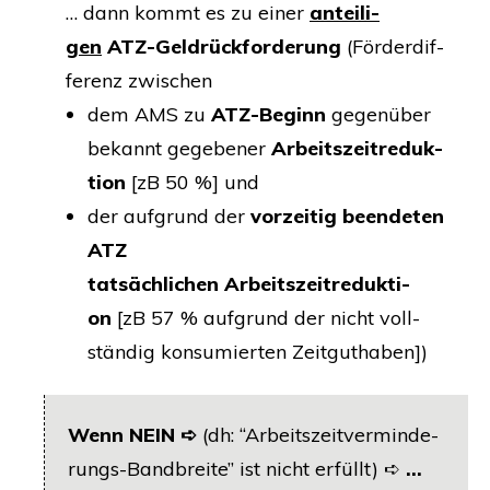
… dann kommt es zu einer
antei­li­
gen
ATZ-Geld­rück­for­de­rung
(För­der­dif­
fe­renz zwischen
dem
AMS
zu
ATZ-Beginn
gegen­über
bekannt gege­be­ner
Arbeits­zeit­re­duk­
ti­on
[zB 50 %] und
der auf­grund der
vor­zei­tig been­de­ten
ATZ
tat­säch­li­chen Arbeits­zeit­re­duk­ti­
on
[zB 57 % auf­grund der nicht voll­
stän­dig kon­su­mier­ten Zeitguthaben])
Wenn
NEIN
➪
(dh:
“Arbeits­zeit­ver­min­de­
rungs-Band­brei­te” ist nicht erfüllt) ➪
…