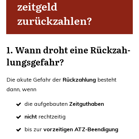
zeit­geld
zurückzahlen?
1.
Wann droht eine Rück­zah­
lungs­ge­fahr
?
Die aku­te Gefahr der
Rück­zah­lung
besteht
dann, wenn
die auf­ge­bau­ten
Zeitguthaben
nicht
recht­zei­tig
bis zur
vor­zei­ti­gen ATZ-Beendigung