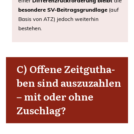
einer
Dif­fe­renz­rück­for­de­rung
bleibt
die
beson­de­re SV-Bei­trags­grund­la­ge
(auf
Basis von
ATZ
) jedoch wei­ter­hin
bestehen.
C) Offe­ne Zeit­gut­ha­
ben sind aus­zu­zah­len
– mit oder ohne
Zuschlag?