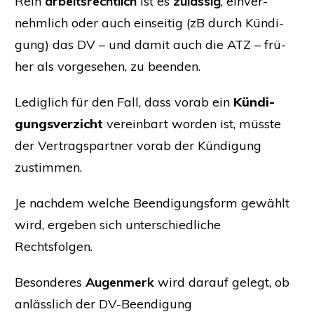
Rein
arbeits­recht­lich
ist es
zuläs­sig
, ein­ver­
nehm­lich oder auch ein­sei­tig (zB durch Kün­di­
gung) das
DV
– und damit auch die
ATZ
– frü­
her als vor­ge­se­hen, zu beenden.
Ledig­lich für den Fall, dass vor­ab ein
Kün­di­
gungs­ver­zicht
ver­ein­bart wor­den ist, müss­te
der Ver­trags­part­ner vor­ab der Kün­di­gung
zustimmen.
Je nach­dem wel­che Been­di­gungs­form gewählt
wird, erge­ben sich unter­schied­li­che
Rechtsfolgen.
Beson­de­res
Augen­merk
wird dar­auf gelegt, ob
anläss­lich der DV-Been­di­gung