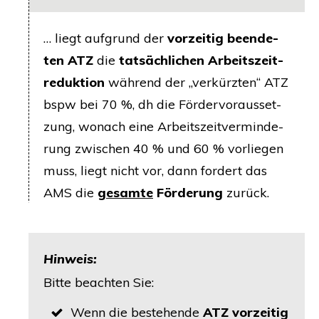
… liegt auf­grund der
vor­zei­tig been­de­
ten
ATZ
die
tat­säch­li­chen Arbeits­zeit­
re­duk­ti­on
wäh­rend der „ver­kürz­ten“
ATZ
bspw bei 70 %, dh die För­der­vor­aus­set­
zung, wonach eine Arbeits­zeit­ver­min­de­
rung zwi­schen 40 % und 60 % vor­lie­gen
muss, liegt nicht vor, dann for­dert das
AMS
die
gesam­te
För­de­rung
zurück.
Hin­weis:
Bit­te beach­ten Sie:
Wenn die bestehen­de
ATZ
vor­zei­tig