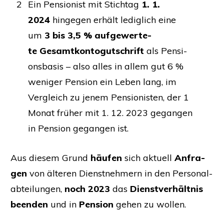
2
Ein Pen­sio­nist mit Stich­tag
1. 1.
2024
hin­ge­gen erhält ledig­lich eine
um
3 bis 3,5 % auf­ge­wer­te­
te Gesamt­kon­to­gut­schrift
als Pen­si­
ons­ba­sis – also alles in allem gut 6 %
weni­ger Pen­si­on ein Leben lang, im
Ver­gleich zu jenem Pen­sio­nis­ten, der 1
Monat frü­her mit 1. 12. 2023 gegan­gen
in Pen­si­on gegan­gen ist.
Aus die­sem Grund
häu­fen
sich aktu­ell
Anfra­
gen
von älte­ren Dienst­neh­mern in den Per­so­nal­
ab­tei­lun­gen,
noch 2023
das
Dienst­ver­hält­nis
been­den
und in
Pen­si­on
gehen zu wollen.