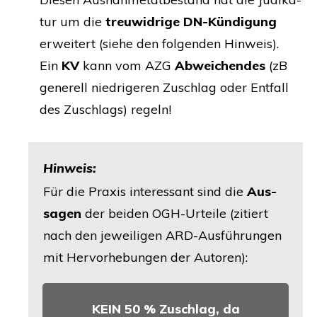
tur um die
treu­wid­ri­ge DN-Kün­di­gung
erwei­tert (sie­he den fol­gen­den Hin­weis).
Ein
KV
kann vom
AZG
Abwei­chen­des
(zB
gene­rell nied­ri­ge­ren Zuschlag oder Ent­fall
des Zuschlags) regeln!
Hin­weis:
Für die Pra­xis inter­es­sant sind die
Aus­
sa­gen
der bei­den OGH-Urtei­le (zitiert
nach den jewei­li­gen ARD-Aus­füh­run­gen
mit Her­vor­he­bun­gen der Autoren):
KEIN
50 % Zuschlag, da