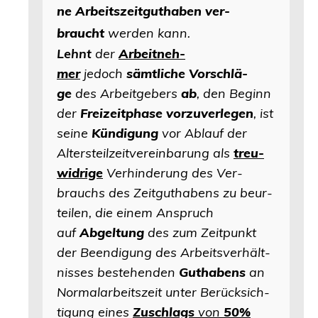
ne Arbeits­zeit­gut­ha­ben ver­
braucht
wer­den kann.
Lehnt
der
Arbeit­neh­
mer
jedoch
sämt­li­che Vor­schlä­
ge
des Arbeit­ge­bers
ab
, den Beginn
der
Frei­zeit­pha­se vor­zu­ver­le­gen
, ist
sei­ne
Kün­di­gung
vor Ablauf der
Alters­teil­zeit­ver­ein­ba­rung als
treu­
wid­ri­ge
Ver­hin­de­rung des Ver­
brauchs des Zeit­gut­ha­bens zu beur­
tei­len, die einem Anspruch
auf
Abgel­tung
des zum Zeit­punkt
der Been­di­gung des Arbeits­ver­hält­
nis­ses bestehen­den
Gut­ha­bens
an
Nor­mal­ar­beits­zeit unter Berück­sich­
ti­gung eines
Zuschlags
von
50%