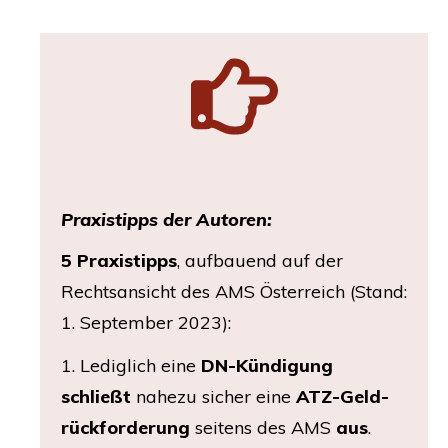
Pra­xis­tipps der Autoren:
5 Pra­xis­tipps
, auf­bau­end auf der
Rechts­an­sicht des
AMS
Öster­reich (Stand:
1. Sep­tem­ber 2023):
1. Ledig­lich eine
DN-Kün­di­gung
schließt
nahe­zu sicher eine
ATZ-Geld­
rück­for­de­rung
sei­tens des
AMS
aus
.