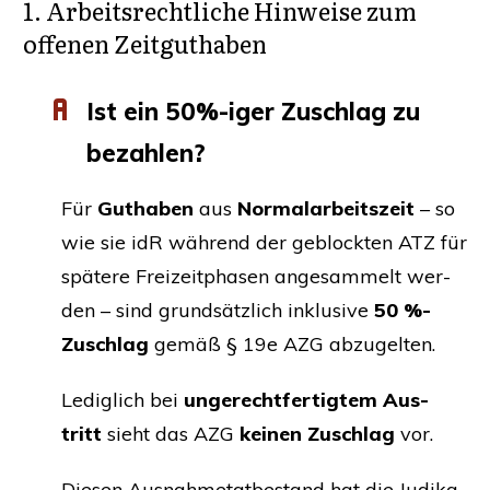
1. Arbeits­recht­li­che Hin­wei­se zum
offe­nen Zeitguthaben
Ist ein 50%-iger Zuschlag zu
bezahlen?
Für
Gut­ha­ben
aus
Nor­mal­ar­beits­zeit
– so
wie sie idR wäh­rend der geblock­ten
ATZ
für
spä­te­re Frei­zeit­pha­sen ange­sam­melt wer­
den – sind grund­sätz­lich inklu­si­ve
50 %-
Zuschlag
gemäß § 19e
AZG
abzugelten.
Ledig­lich bei
unge­recht­fer­tig­tem Aus­
tritt
sieht das
AZG
kei­nen Zuschlag
vor.
Die­sen Aus­nah­me­tat­be­stand hat die Judi­ka­