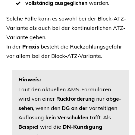
voll­stän­dig
aus­ge­gli­chen
werden.
Sol­che Fäl­le kann es sowohl bei der Block-ATZ-
Vari­an­te als auch bei der kon­ti­nu­ier­li­chen ATZ-
Vari­an­te geben.
In der
Pra­xis
besteht die Rück­zah­lungs­ge­fahr
vor allem bei der Block-ATZ-Variante.
Hin­weis:
Laut den aktu­el­len AMS-For­mu­la­ren
wird von einer
Rück­for­de­rung
nur
abge­
se­hen
, wenn den
DG
an der
vor­zei­ti­gen
Auf­lö­sung
kein Ver­schul­den
trifft. Als
Bei­spiel
wird die
DN-Kün­di­gung