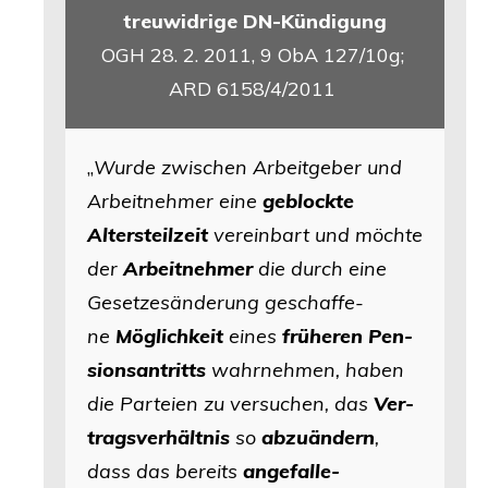
treu­wid­ri­ge
DN-Kündigung
OGH
28. 2. 2011, 9 ObA 127/10g;
ARD
6158/4/2011
„
Wur­de zwi­schen Arbeit­ge­ber und
Arbeit­neh­mer eine
geblock­te
Alters­teil­zeit
ver­ein­bart und möch­te
der
Arbeit­neh­mer
die durch eine
Geset­zes­än­de­rung geschaf­fe­
ne
Mög­lich­keit
eines
frü­he­ren Pen­
si­ons­an­tritts
wahr­neh­men, haben
die Par­tei­en zu ver­su­chen, das
Ver­
trags­ver­hält­nis
so
abzu­än­dern
,
dass das bereits
ange­fal­le­