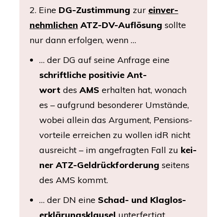
2. Eine
DG-Zustim­mung
zur
ein­ver­
nehm­li­chen
ATZ-DV-Auf­lö­sung
soll­te
nur dann erfol­gen, wenn …
… der
DG
auf sei­ne Anfra­ge eine
schrift­li­che posi­ti­vie Ant­
wort
des
AMS
erhal­ten hat, wonach
es – auf­grund beson­de­rer Umstän­de,
wobei allein das Argu­ment, Pen­si­ons­
vor­tei­le errei­chen zu wol­len idR nicht
aus­reicht – im ange­frag­ten Fall zu
kei­
ner
ATZ-Geld­rück­for­de­rung
sei­tens
des
AMS
kommt.
… der
DN
eine
Schad- und Klag­los­
erklä­rungs­klau­sel
unter­fer­tigt,