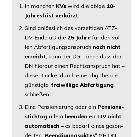
In man­chen
KVs
wird die obi­ge
10-
Jah­res­frist ver­kürzt
.
Sind anläss­lich des vor­zei­ti­gen ATZ-
DV-Ende uU die
25 Jah­re
für den vol­
len Abfer­ti­gungs­an­spruch
noch nicht
erreicht
, kann der
DG
– ohne dass der
DN
hier­auf einen Rechts­an­spruch hat –
die­se „Lücke“ durch eine abga­ben­be­
güns­tig­te,
frei­wil­li­ge Abfer­ti­gung
schließen.
Eine Pen­sio­nie­rung oder ein
Pen­si­ons­
stich­tag
allein
been­den
ein
DV
nicht
auto­ma­tisch
– es bedarf eines geson­
der­ten „
Been­di­gungs­ak­tes
“ (zB DN-