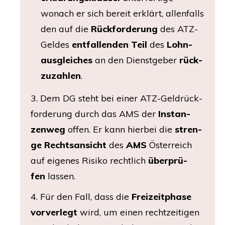
wonach er sich bereit erklärt, allen­falls
den auf die
Rück­for­de­rung
des ATZ-
Gel­des
ent­fal­len­den
Teil
des
Lohn­
aus­glei­ches
an den Dienst­ge­ber
rück­
zu­zah­len
.
3. Dem
DG
steht bei einer ATZ-Geld­rück­
for­de­rung durch das
AMS
der
Instan­
zen­weg
offen. Er kann hier­bei die
stren­
ge Rechts­an­sicht
des
AMS
Öster­reich
auf eige­nes Risi­ko recht­lich
über­prü­
fen
lassen.
4. Für den Fall, dass die
Frei­zeit­pha­se
vor­ver­legt
wird, um einen recht­zei­ti­gen