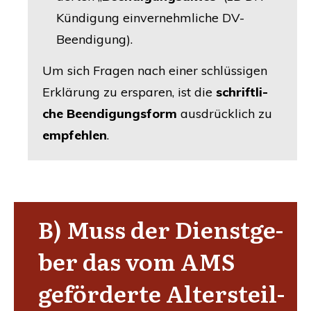
Kün­di­gung ein­ver­nehm­li­che DV-
Beendigung).
Um sich Fra­gen nach einer schlüs­si­gen
Erklä­rung zu erspa­ren, ist die
schrift­li­
che Been­di­gungs­form
aus­drück­lich zu
emp­feh­len
.
B) Muss der Dienst­ge­
ber das vom
AMS
geför­der­te Alters­teil­