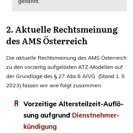
genannt.
2. Aktu­el­le Rechts­mei­nung
des
AMS
Österreich
Die aktu­el­le Rechts­mei­nung des
AMS
Öster­reich
zu den vor­zei­tig auf­ge­lös­ten ATZ-Model­len auf
der Grund­la­ge des § 27 Abs 8 AlVG (Stand 1. 9.
2023) fas­sen wir wie folgt zusammen:
Vor­zei­ti­ge Alters­teil­zeit-Auf­lö­
sung auf­grund
Dienst­neh­mer­
kün­di­gung