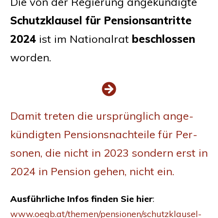
Die von der Regie­rung ange­kün­dig­te
Schutz­klau­sel für Pen­si­ons­an­trit­te
2024
ist im Natio­nal­rat
beschlos­sen
worden.
Damit tre­ten die ursprüng­lich ange­
kün­dig­ten Pen­si­ons­nach­tei­le für Per­
so­nen, die nicht in 2023 son­dern erst in
2024 in Pen­si­on gehen, nicht ein.
Aus­führ­li­che Infos fin­den Sie hier
:
www.oegb.at/themen/pensionen/schutzklausel-