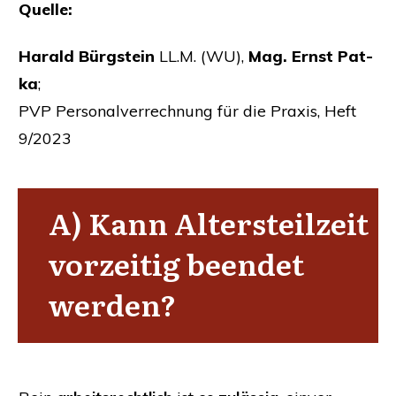
Quel­le:
Harald Bürg­stein
LL
.M. (
WU
),
Mag. Ernst Pat­
ka
;
PVP
Per­so­nal­ver­rech­nung für die Pra­xis, Heft
9/2023
A) Kann Alters­teil­zeit
vor­zei­tig been­det
werden?