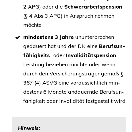
2
APG
) oder die
Schwer­ar­beits­pen­si­on
(§ 4 Abs 3
APG
) in Anspruch neh­men
möchte
min­des­tens 3 Jah­re
unun­ter­bro­chen
gedau­ert hat und der
DN
eine
Berufs­un­
fä­hig­keits
- oder
Inva­li­di­täts­pen­si­on
Leis­tung bezie­hen möch­te oder wenn
durch den Ver­si­che­rungs­trä­ger gemäß §
367 (4)
ASVG
eine vor­aus­sicht­lich min­
des­tens 6 Mona­te andau­ern­de Berufs­un­
fä­hig­keit oder Inva­li­di­tät fest­ge­stellt wird
Hin­weis: