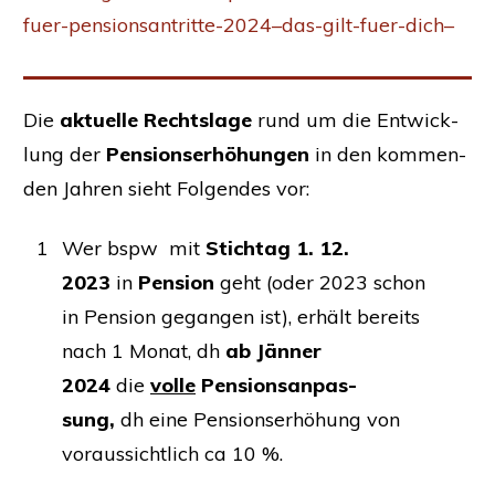
fuer-pensionsantritte-2024–das-gilt-fuer-dich–
Die
aktu­el­le Rechts­la­ge
rund um die Ent­wick­
lung der
Pen­si­ons­er­hö­hun­gen
in den kom­men­
den Jah­ren sieht Fol­gen­des vor:
1
Wer bspw mit
Stich­tag
1. 12.
2023
in
Pen­si­on
geht (oder 2023 schon
in Pen­si­on gegan­gen ist), erhält bereits
nach 1 Monat, dh
ab Jän­ner
2024
die
vol­le
Pen­si­ons­an­pas­
sung,
dh
eine Pen­si­ons­er­hö­hung von
vor­aus­sicht­lich ca 10 %.