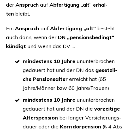
der
Anspruch
auf
Abfer­ti­gung „alt“ erhal­
ten
bleibt.
Ein
Anspruch
auf
Abfer­ti­gung „alt“
besteht
auch dann, wenn der
DN
„pen­si­ons­be­dingt“
kün­digt
und wenn das
DV
…
min­des­tens 10 Jah­re
unun­ter­bro­chen
gedau­ert hat und der
DN
das
gesetz­li­
che Pen­si­ons­al­ter
erreicht hat (65
Jahre/Männer bzw 60 Jahre/Frauen)
min­des­tens 10 Jah­re
unun­ter­bro­chen
gedau­ert hat und der
DN
die
vor­zei­ti­ge
Alters­pen­si­on
bei lan­ger Ver­si­che­rungs­
dau­er oder die
Kor­ri­dor­pen­si­on
(§ 4 Abs