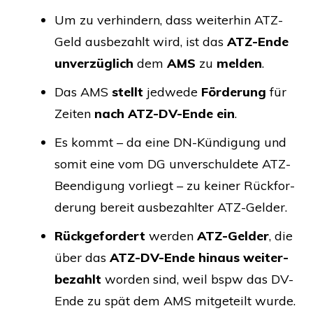
Um zu ver­hin­dern, dass wei­ter­hin ATZ-
Geld aus­be­zahlt wird, ist das
ATZ-Ende
unver­züg­lich
dem
AMS
zu
mel­den
.
Das
AMS
stellt
jed­we­de
För­de­rung
für
Zei­ten
nach ATZ-DV-Ende
ein
.
Es kommt – da eine DN-Kün­di­gung und
somit eine vom
DG
unver­schul­de­te ATZ-
Been­di­gung vor­liegt – zu kei­ner Rück­for­
de­rung bereit aus­be­zahl­ter ATZ-Gelder.
Rück­ge­for­dert
wer­den
ATZ-Gel­der
, die
über das
ATZ-DV-Ende hin­aus wei­ter­
be­zahlt
wor­den sind, weil bspw das DV-
Ende zu spät dem
AMS
mit­ge­teilt wurde.