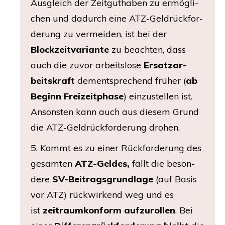
Aus­gleich der Zeit­gut­ha­ben zu ermög­li­
chen und dadurch eine ATZ-Geld­rück­for­
de­rung zu ver­mei­den, ist bei der
Block­zeit­va­ri­an­te
zu beach­ten, dass
auch die zuvor arbeits­lo­se
Ersatz­ar­
beits­kraft
dem­entspre­chend frü­her (
ab
Beginn Frei­zeit­pha­se
) ein­zu­stel­len ist.
Ansons­ten kann auch aus die­sem Grund
die ATZ-Geld­rück­for­de­rung drohen.
5. Kommt es zu einer Rück­for­de­rung des
gesam­ten
ATZ-Gel­des,
fällt die beson­
de­re
SV-Bei­trags­grund­la­ge
(auf Basis
vor
ATZ
) rück­wir­kend weg und es
ist
zeit­raum­kon­form auf­zu­rol­len
. Bei