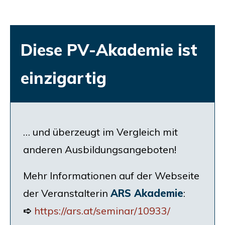
Die­se PV-Aka­de­mie ist
einzigartig
… und über­zeugt im Ver­gleich mit
ande­ren Ausbildungsangeboten!
Mehr Infor­ma­tio­nen auf der Web­sei­te
der Ver­an­stal­te­rin
ARS
Aka­de­mie
:
➪
https://ars.at/seminar/10933/