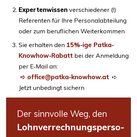
Exper­ten­wis­sen
ver­schie­de­ner (!)
Refe­ren­ten für Ihre Per­so­nal­ab­tei­lung
oder zum beruf­li­chen Weiterkommen
Sie erhal­ten den
15%-ige Pat­ka-
Know­how-Rabatt
bei der Anmel­dung
per E‑Mail an:
➪ office@patka-knowhow.at
➪
Jetzt unbe­dingt sichern
Der sinn­vol­le Weg, den
Lohn­ver­rech­nungs­per­so­