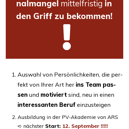
nal­man­gel
mit­tel­fris­tig
in
den Griff zu bekommen!
Aus­wahl von Per­sön­lich­kei­ten, die per­
fekt von Ihrer Art her
ins Team pas­
sen
und
moti­viert
sind, neu in einen
inter­es­san­ten Beruf
einzusteigen
Aus­bil­dung in der PV-Aka­de­mie von
ARS
➪ nächs­ter
Start:
12. Sep­tem­ber !!!!!