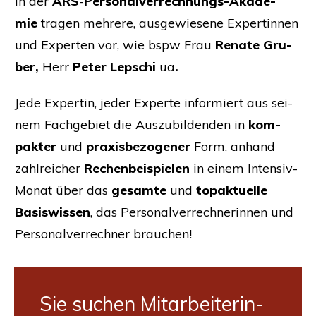
In der
ARS
-
Per­so­nal­ver­rech­nungs-Aka­de­
mie
tra­gen meh­re­re, aus­ge­wie­se­ne Exper­tin­nen
und Exper­ten vor, wie bspw Frau
Rena­te Gru­
ber,
Herr
Peter Leps­chi
ua
.
Jede Exper­tin, jeder Exper­te infor­miert aus sei­
nem Fach­ge­biet die Aus­zu­bil­den­den in
kom­
pak­ter
und
pra­xis­be­zo­ge­ner
Form, anhand
zahl­rei­cher
Rechen­bei­spie­len
in einem Inten­siv-
Monat über das
gesam­te
und
top­ak­tu­el­le
Basis­wis­sen
, das Per­so­nal­ver­rech­ne­rin­nen und
Per­so­nal­ver­rech­ner brauchen!
Sie suchen Mit­ar­bei­te­rin­