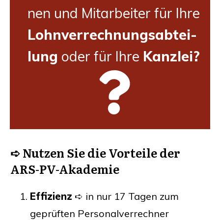
nen und Mit­ar­bei­ter für Ihre
Lohn­ver­rech­nungs­ab­tei­
lung
oder für Ihre
Kanz­lei?
➪ Nut­zen Sie die
Vor­tei­le
der
ARS-PV-Aka­de­mie
Effi­zi­enz
➪ in nur 17 Tagen zum
geprüf­ten Personalverrechner