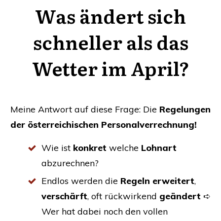
Was ändert sich
schneller als das
Wetter im April?
Mei­ne Ant­wort auf die­se Fra­ge:
Die
Rege­lun­gen
der öster­rei­chi­schen Personalverrechnung!
Wie ist
kon­kret
wel­che
Lohn­art
abzurechnen?
End­los wer­den die
Regeln erwei­tert
,
ver­schärft
, oft rück­wir­kend
geän­dert
➪
Wer hat dabei noch den vol­len