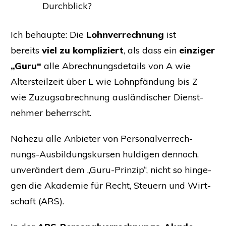
Durchblick?
Ich behaup­te: Die
Lohn­ver­rech­nung
ist
bereits
viel zu kom­pli­ziert
, als dass ein
ein­zi­ger
„Guru“
alle Abrech­nungs­de­tails von A wie
Alters­teil­zeit über L wie Lohn­pfän­dung bis Z
wie Zuzugs­ab­rech­nung aus­län­di­scher Dienst­
neh­mer beherrscht.
Nahe­zu alle Anbie­ter von Per­so­nal­ver­rech­
nungs-Aus­bil­dungs­kur­sen hul­di­gen den­noch,
unver­än­dert dem „Guru-Prin­zip“, nicht so hin­ge­
gen die Aka­de­mie für Recht, Steu­ern und Wirt­
schaft (
ARS
).