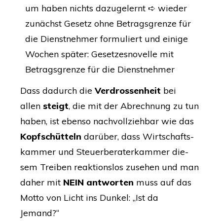
um haben nichts dazu­ge­lernt ➪ wie­der
zunächst Gesetz ohne Betrags­gren­ze für
die Dienst­neh­mer for­mu­liert und eini­ge
Wochen spä­ter: Geset­zes­no­vel­le mit
Betrags­gren­ze für die Dienstnehmer
Dass dadurch die
Ver­dros­sen­heit
bei
allen
steigt
, die mit der Abrech­nung zu tun
haben, ist eben­so nach­voll­zieh­bar wie das
Kopf­schüt­teln
dar­über, dass Wirt­schafts­
kam­mer und Steu­er­be­ra­ter­kam­mer die­
sem Trei­ben reak­ti­ons­los zuse­hen und man
daher mit
NEIN
ant­wor­ten
muss auf das
Mot­to von Licht ins Dun­kel: „Ist da
Jemand?“