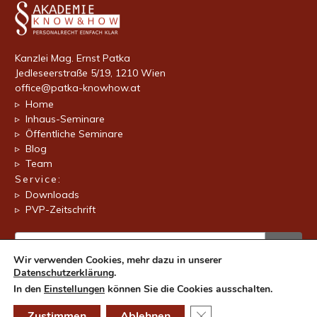
Kanzlei Mag. Ernst Patka
Jedleseerstraße 5/19, 1210 Wien
office@patka-knowhow.at
▹ Home
▹ Inhaus-Seminare
▹ Öffentliche Seminare
▹ Blog
▹ Team
Service:
▹ Downloads
▹ PVP-Zeitschrift
Wir verwenden Cookies, mehr dazu in unserer
Datenschutzerklärung
.
In den
Einstellungen
können Sie die Cookies ausschalten.
©
2026 • Kanzlei Mag.Ernst Patka •
Impressum
•
Datenschutzerklärung
GDPR Cookie-Banner schl
Zustimmen
Ablehnen