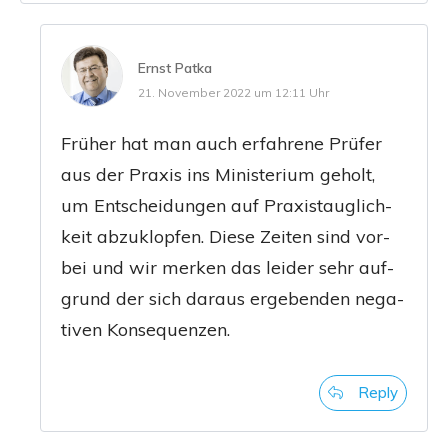
Ernst Patka
21. November 2022 um 12:11 Uhr
Frü­her hat man auch erfah­re­ne Prü­fer
aus der Pra­xis ins Minis­te­ri­um geholt,
um Ent­schei­dun­gen auf Pra­xis­taug­lich­
keit abzu­klop­fen. Die­se Zei­ten sind vor­
bei und wir mer­ken das lei­der sehr auf­
grund der sich dar­aus erge­ben­den nega­
ti­ven Konsequenzen.
Reply