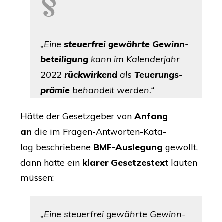
„
Eine
steu­er­frei gewähr­te Gewinn­
be­tei­li­gung
kann im
Kalen­der­jahr
2022
rück­wir­kend
als
Teue­rungs­
prä­mie
behan­delt werden.“
Hät­te der Gesetz­ge­ber von
Anfang
an
die
im
Fra­gen-Ant­wor­ten-Kata­
log
beschrie­be­ne
BMF-Aus­le­gung
gewollt,
dann hät­te ein
kla­rer Geset­zes­text
lau­ten
müssen:
„
Eine steu­er­frei gewähr­te Gewinn­