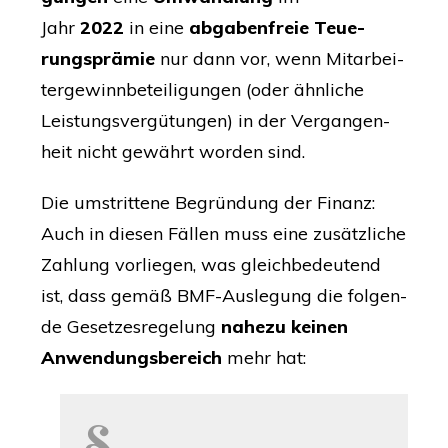
Jahr
2022
in eine
abga­ben­freie
Teue­
rungs­prä­mie
nur dann vor, we
nn
Mit­ar­bei­
ter­ge­winn­be­tei­li­gung
en (oder ähn­li­che
Leis­tungs­ver­gü­tun­gen)
in der Ver­gan­gen­
heit nicht gewährt wor­den sind.
Die umstrit­te­ne Begrün­dung der Finanz:
Auch in die­sen Fäl­len muss eine zusätz­li­che
Zah­lung vor­lie­gen, was gleich­be­deu­tend
ist, dass gemäß BMF-Aus­le­gung die fol­gen­
de Geset­zes­re­ge­lung
nahe­zu kei­nen
Anwen­dungs­be­reich
mehr hat:
§