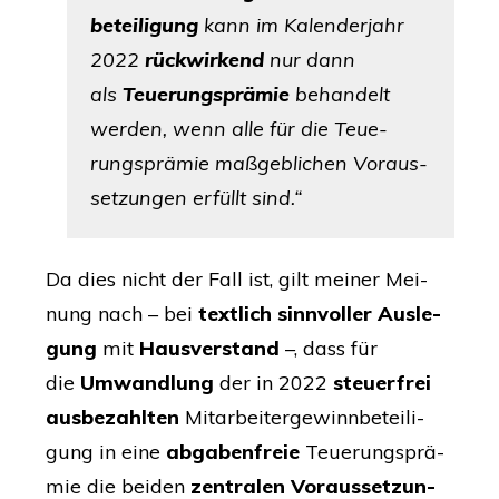
be­tei­li­gung
kann im Kalen­der­jahr
2022
rück­wir­kend
nur dann
als
Teue­rungs­prä­mie
behan­delt
wer­den, wenn alle für die
Teue­
rungs­prä­mie
maß­geb­li­chen Vor­aus­
set­zun­gen erfüllt sind.“
Da dies nicht der Fall ist, gilt mei­ner Mei­
nung nach – bei
text­lich sinn­vol­ler Aus­le­
gung
mit
Haus­ver­stand
–, dass für
die
Umwand­lung
der in 2022
steu­er­frei
aus­be­zahl­ten
Mit­ar­bei­ter­ge­winn­be­tei­li­
gung
in eine
abga­ben­freie
Teue­rungs­prä­
mie
die bei­den
zen­tra­len Vor­aus­set­zun­