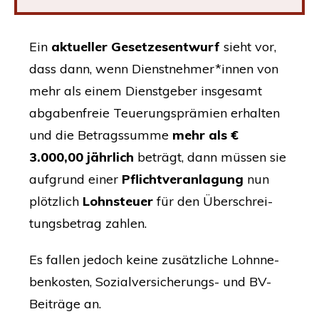
Ein
aktu­el­ler Geset­zes­ent­wurf
sieht vor,
dass dann, wenn Dienstnehmer*innen von
mehr als einem Dienst­ge­ber ins­ge­samt
abga­ben­freie
Teue­rungs­prä­mi­en
erhal­ten
und die Betrags­sum­me
mehr als
€
3.000,00 jähr­lich
beträgt, dann müs­sen sie
auf­grund einer
Pflicht­ver­an­la­gung
nun
plötz­lich
Lohn­steu­er
für den Über­schrei­
tungs­be­trag zahlen.
Es fal­len jedoch kei­ne zusätz­li­che Lohn­ne­
ben­kos­ten, Sozi­al­ver­si­che­rungs- und BV-
Bei­trä­ge an.