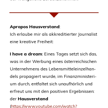
Apro­pos Haus­ver­stand
:
Ich erlau­be mir als akkre­di­tier­ter Jour­na­list
eine krea­ti­ve Freiheit:
I have a dream
: Eines Tages setzt sich das,
was in der Wer­bung eines öster­rei­chi­schen
Unter­neh­mens des Lebens­mit­tel­ein­zel­han­
dels pro­pa­giert wur­de, im Finanz­mi­nis­te­ri­
um durch, ent­fal­tet sich unauf­hör­lich und
erfreut uns mit den posi­ti­ven Ergeb­nis­sen:
der
Haus­ver­stand
(
https://www.youtube.com/watch?