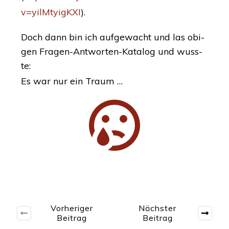
v=yilMtyigKXI
).
Doch dann bin ich auf­ge­wacht und las obi­
gen Fra­gen-Ant­wor­ten-Kata­log und wuss­
te:
Es war nur ein Traum …
Vorheriger
Nächster
Beitrag
Beitrag