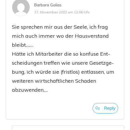
Barbara Golias
17. November 2022 um 12:06 Uhr
Sie spre­chen mir aus der See­le, ich frag
mich auch immer wo der Haus­ver­stand
bleibt.……
Hät­te ich Mit­ar­bei­ter die so kon­fu­se Ent­
schei­dun­gen tref­fen wie unse­re Gesetz­ge­
bung, ich wür­de sie (frist­los) ent­las­sen, um
wei­te­ren wirt­schaft­li­chen Scha­den
abzuwenden.…
Reply