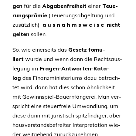
gen
für die
Abga­ben­frei­heit
einer
Teue­
rungs­prä­mie
(Teue­rungs­ab­gel­tung und
zusätz­lich)
a u s n a h m s w e i s e
nicht
gel­ten
sollen.
So, wie einer­seits das
Gesetz fomu­
liert
wur­de und wenn dann die Rechts­aus­
le­gung im
Fra­gen-Ant­wor­ten-Kata­
log
des Finanz­mi­nis­te­ri­ums dazu betrach­
tet wird, dann hat dies schon Ähn­lich­keit
mit Gewinn­spiel-Bau­ern­fän­ge­rei. Man ver­
spricht eine steu­er­freie Umwand­lung, um
die­se dann mit juris­tisch spitz­fin­di­ger, aber
haus­ver­stands­be­frei­ter Inter­pre­ta­ti­on wie­
der weit­ge­hend zurückzunehmen.