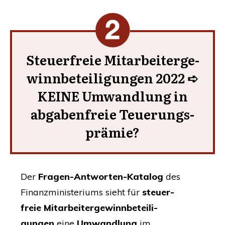
Steu­er­freie
Mit­ar­bei­ter­ge­
winn­be­tei­li­gung
en 2022 ➪
KEI­NE
Umwand­lung in
abga­ben­freie
Teue­rungs­
prä­mie?
Der
Fra­gen-Ant­wor­ten-Kata­log
des
Finanz­mi­nis­te­ri­ums sieht für
steu­er­
freie
Mit­ar­bei­ter­ge­winn­be­tei­li­
gung
en
eine
Umwand­lung
im