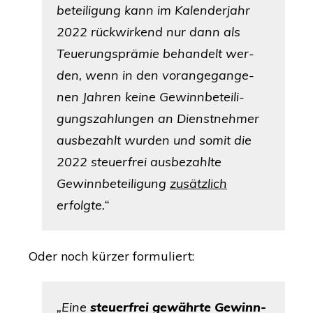
be­tei­li­gung kann im Kalen­der­jahr
2022 rück­wir­kend nur dann als
Teue­rungs­prä­mie behan­delt wer­
den, wenn in den vor­an­ge­gan­ge­
nen Jah­ren kei­ne Gewinn­be­tei­li­
gungs­zah­lun­gen an Dienst­neh­mer
aus­be­zahlt wur­den und somit die
2022 steu­er­frei aus­be­zahl­te
Gewinn­be­tei­li­gung
zusätz­lich
erfolgte.“
Oder noch kür­zer formuliert:
„
Eine
steu­er­frei gewähr­te Gewinn­