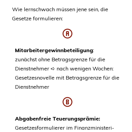
Wie lern­schwach müs­sen jene sein, die
Geset­ze formulieren:
Mit­ar­bei­ter­ge­winn­be­tei­li­gung
:
zunächst ohne Betrags­gren­ze für die
Dienst­neh­mer ➪ nach weni­gen Wochen:
Geset­zes­no­vel­le mit Betrags­gren­ze für die
Dienstnehmer
Abga­ben­freie
Teue­rungs­prä­mie
:
Geset­zes­for­mu­lie­rer im Finanz­mi­nis­te­ri­