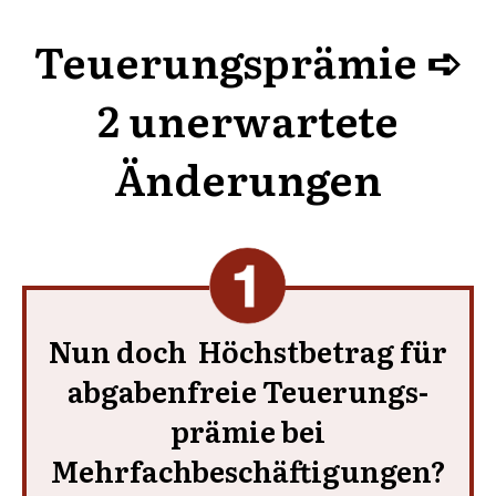
Teuerungsprämie ➪
2 unerwartete
Änderungen
Nun doch Höchst­be­trag für
abga­ben­freie Teue­rungs­
prä­mie bei
Mehrfachbeschäftigungen?