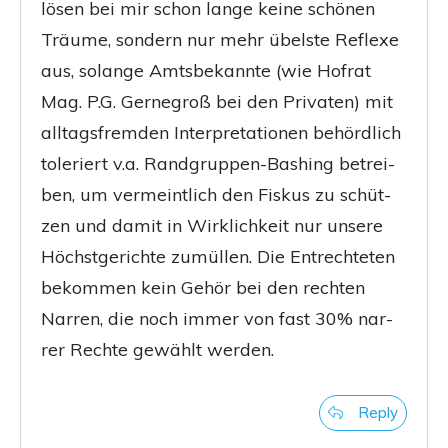
lösen bei mir schon lan­ge kei­ne schö­nen
Träu­me, son­dern nur mehr übels­te Refle­xe
aus, solan­ge Amts­be­kann­te (wie Hof­rat
Mag. P.G. Ger­ne­groß bei den Pri­va­ten) mit
all­tags­frem­den Inter­pre­ta­tio­nen behörd­lich
tole­riert v.a. Rand­grup­pen-Bas­hing betrei­
ben, um ver­meint­lich den Fis­kus zu schüt­
zen und damit in Wirk­lich­keit nur unse­re
Höchst­ge­rich­te zumül­len. Die Ent­rech­te­ten
bekom­men kein Gehör bei den rech­ten
Nar­ren, die noch immer von fast 30% nar­
rer Rech­te gewählt werden.
Reply