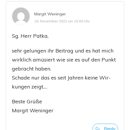
Margit Weninger
16. November 2022 um 15:00 Uhr
Sg. Herr Patka,
sehr gelun­gen ihr Bei­trag und es hat mich
wirk­lich amü­siert wie sie es auf den Punkt
gebracht haben.
Scha­de nur das es seit Jah­ren kei­ne Wir­
kun­gen zeigt.…
Bes­te Grüße
Mar­git Weninger
Reply