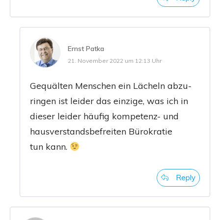
Ernst Patka
21. November 2022 um 12:13 Uhr
Gequäl­ten Men­schen ein Lächeln abzu­
rin­gen ist lei­der das ein­zi­ge, was ich in
die­ser lei­der häu­fig kom­pe­tenz- und
haus­ver­stands­be­frei­ten Büro­kra­tie
tun kann.
Reply