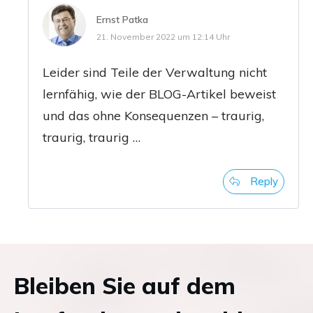
Ernst Patka
21. November 2022 um 12:14 Uhr
Lei­der sind Tei­le der Ver­wal­tung nicht
lern­fä­hig, wie der BLOG-Arti­kel beweist
und das ohne Kon­se­quen­zen – trau­rig,
trau­rig, traurig …
Reply
Bleiben Sie auf dem