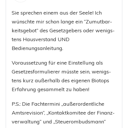
Sie spre­chen einem aus der See­le! Ich
wünsch­te mir schon lan­ge ein “Zumut­bar­
keits­ge­bot” des Gesetz­ge­bers oder wenigs­
tens Haus­ver­stand
UND
Bedienungsanleitung.
Vor­aus­set­zung für eine Ein­stel­lung als
Geset­zes­for­mu­lie­rer müss­te sein, wenigs­
tens kurz außer­halb des eige­nen Bio­tops
Erfah­rung gesam­melt zu haben!
P.S.: Die Fach­ter­mi­ni „außer­or­dent­li­che
Amts­re­vi­si­on“, „Kon­takt­ko­mi­tee der Finanz­
ver­wal­tung“ und „Steu­er­om­buds­mann“