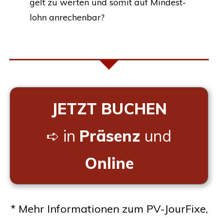
gelt zu wer­ten und somit auf Min­dest­
lohn anrechenbar?
JETZT
BUCHEN
➪ in
Prä­senz
und
Online
* Mehr Infor­ma­tio­nen zum PV-Jour­Fi­xe,