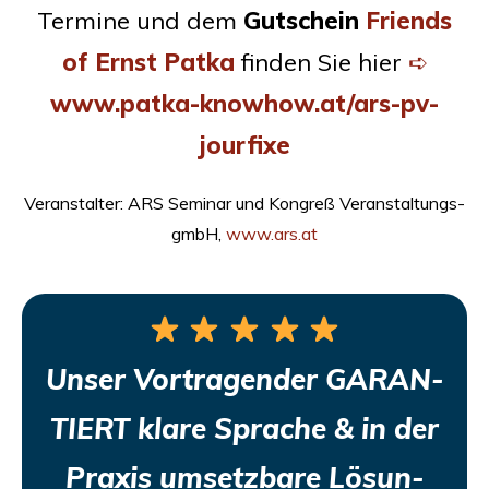
Ter­mi­ne und dem
Gut­schein
Fri­ends
of Ernst Pat­ka
fin­den Sie hier
➪
www.patka-knowhow.at/ars-pv-
jourfixe
Ver­an­stal­ter:
ARS
Semi­nar und Kon­greß Ver­an­stal­tungs­
gmbH,
www.ars.at
Unser Vor­tra­gen­der
GARAN­
TIERT
kla­re Spra­che
&
in der
Pra­xis umsetz­ba­re Lösun­