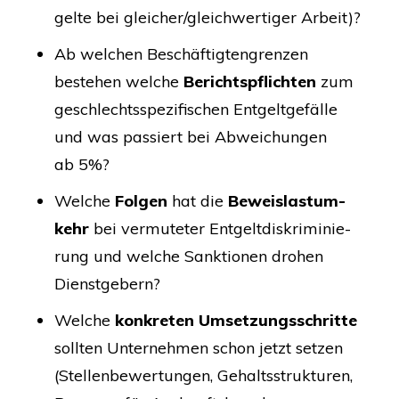
gel­te bei gleicher/gleichwertiger Arbeit)?
Ab wel­chen Beschäf­tig­ten­gren­zen
bestehen wel­che
Berichts­pflich­ten
zum
geschlechts­spe­zi­fi­schen Ent­gelt­ge­fäl­le
und was pas­siert bei Abwei­chun­gen
ab 5%?
Wel­che
Fol­gen
hat die
Beweis­last­um­
kehr
bei ver­mu­te­ter Ent­gelt­dis­kri­mi­nie­
rung und wel­che Sank­tio­nen dro­hen
Dienstgebern?
Wel­che
kon­kre­ten
Umset­zungs­schrit­te
soll­ten Unter­neh­men schon jetzt set­zen
(Stel­len­be­wer­tun­gen, Gehalts­struk­tu­ren,