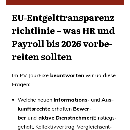
EU
‑Entgelttransparenz
richtlinie – was
HR
und
Pay­roll bis 2026 vor­be­
rei­ten sollten
Im
PV-Jour­Fi­xe
beant­wor­ten
wir ua die­se
Fragen:
Wel­che neu­en
Infor­ma­ti­ons
- und
Aus­
kunfts­rech­te
erhal­ten
Bewer­
ber
und
akti­ve Dienst­neh­mer
(Ein­stiegs­
ge­halt, Kol­lek­tiv­ver­trag, Ver­gleichs­ent­