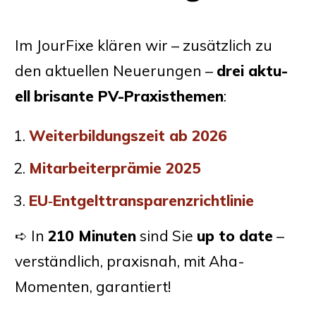
Im Jour­Fi­xe klä­ren wir – zusätz­lich zu
den aktu­el­len Neue­run­gen –
drei
aktu­
ell
bri­san­te PV-Pra­xis­the­men
:
Wei­ter­bil­dungs­zeit ab 2026
Mit­ar­bei­ter­prä­mie 2025
EU
‑Entgelttransparenzrichtlinie
➪ In
210 Minu­ten
sind Sie
up to date
–
ver­ständ­lich, pra­xis­nah, mit Aha-
Momen­ten, garantiert!