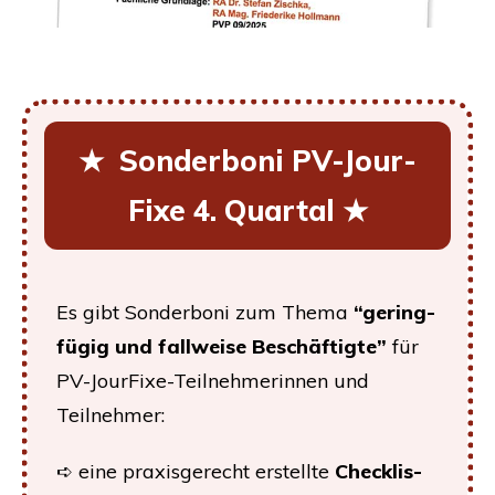
★ Son­der­bo­ni PV-Jour­
Fi­xe 4. Quartal ★
Es gibt Son­der­bo­ni zum The­ma
“
gering­
fü­gig und fall­wei­se Beschäf­tig­te”
für
PV-Jour­Fi­xe-Teil­neh­me­rin­nen und
Teilnehmer:
➪ eine pra­xis­ge­recht erstell­te
Check­lis­