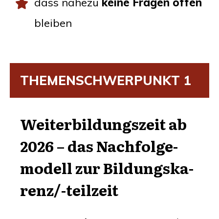
dass nahe­zu
kei­ne Fra­gen offen
bleiben
THE­MEN­SCHWER­PUNKT
1
Wei­ter­bil­dungs­zeit ab
2026 – das Nach­fol­ge­
mo­dell zur Bil­dungs­ka­
ren­z/-teil­zeit