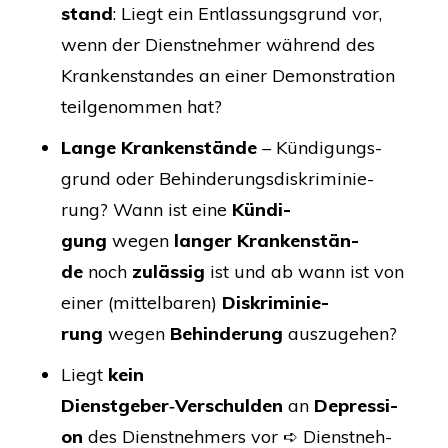
stand
: Liegt ein Ent­las­sungs­grund vor,
wenn der Dienst­neh­mer wäh­rend des
Kran­ken­stan­des an einer Demons­tra­ti­on
teil­ge­nom­men hat?
Lan­ge Kran­ken­stän­de
– Kün­di­gungs­
grund oder Behin­de­rungs­dis­kri­mi­nie­
rung? Wann ist eine
Kün­di­
gung
wegen
lan­ger Kran­ken­stän­
de
noch
zuläs­sig
ist und ab wann ist von
einer (mit­tel­ba­ren)
Dis­kri­mi­nie­
rung
wegen
Behin­de­rung
auszugehen?
Liegt
kein
Dienstgeber‑Verschulden
an
Depres­si­
on
des Dienst­neh­mers vor ➪ Dienst­neh­