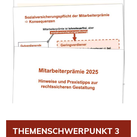
THE­MEN­SCHWER­PUNKT
3