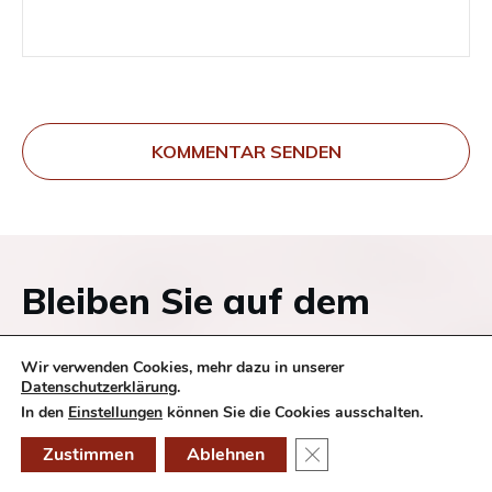
KOMMENTAR SENDEN
Bleiben Sie auf dem
Laufenden und melden
Wir verwenden Cookies, mehr dazu in unserer
Datenschutzerklärung
.
Sie sich zu unserem
In den
Einstellungen
können Sie die Cookies ausschalten.
Newsletter an!
GDPR Cookie-Banner schl
Zustimmen
Ablehnen