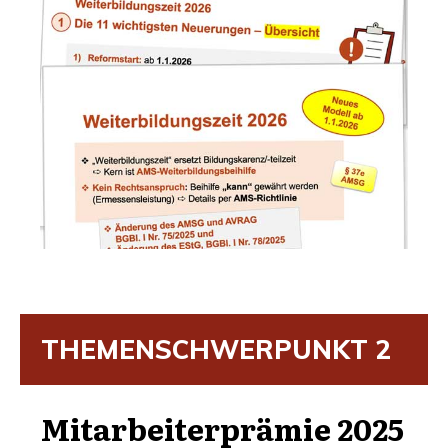
THE­MEN­SCHWER­PUNKT
2
Mit­ar­bei­ter­prä­mie 2025