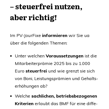
– steu­er­frei nut­zen,
aber richtig!
Im PV-Jour­Fi­xe
infor­mie­ren
wir Sie ua
über die fol­gen­den Themen:
Unter wel­chen
Vor­aus­set­zun­gen
ist die
Mit­ar­bei­ter­prä­mie 2025 bis zu 1.000
Euro
steu­er­frei
und wie grenzt sie sich
von Boni, Leis­tungs­prä­mi­en und Gehalts­
er­hö­hun­gen ab?
Wel­che
sach­li­chen, betriebs­be­zo­ge­nen
Kri­te­ri­en
erlaubt das
BMF
für eine dif­fe­