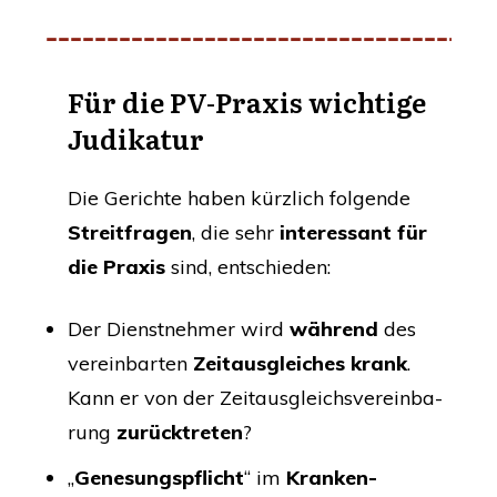
Für die PV-Pra­xis wich­ti­ge
Judikatur
Die Gerich­te haben kürzlich fol­gen­de
Streit­fra­gen
, die sehr
inter­es­sant für
die Pra­xis
sind, entschieden:
Der Dienst­neh­mer wird
wäh­rend
des
ver­ein­bar­ten
Zeit­aus­glei­ches krank
.
Kann er von der Zeit­aus­gleichs­ver­ein­ba­
rung
zurück­tre­ten
?
„
Gene­sungs­pflicht
“ im
Kran­ken­