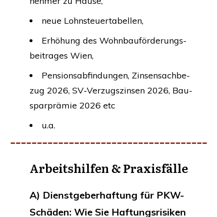
neh­mer zu Hause,
neue Lohn­steu­er­ta­bel­len,
Erhö­hung des Wohn­bau­för­de­rungs­
bei­tra­ges Wien,
Pen­si­ons­ab­fin­dun­gen, Zin­sen­sach­be­
zug 2026,
SV
‑Verzugszinsen 2026, Bau­
spar­prä­mie 2026 etc
u.a.
Arbeits­hil­fen
&
Praxisfälle
A) Dienst­ge­ber­haf­tung für PKW-
Schä­den: Wie Sie Haf­tungs­ri­si­ken