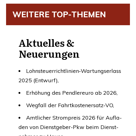
WEI­TE­RE
TOP-THEMEN
Aktu­el­les
&
Neuerungen
Lohnsteuerrichtlinien‑Wartungserlass
2025 (Ent­wurf),
Erhö­hung des Pend­ler­eu­ro ab 2026,
Weg­fall der Fahrtkostenersatz‑
VO
,
Amt­li­cher Strom­preis 2026 für Auf­la­
den von Dienst­ge­ber-Pkw beim Dienst­