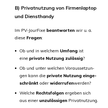
B)
Pri­vat­nut­zung von Fir­men­lap­top
und Diensthandy
Im PV-Jour­Fi­xe
beant­wor­ten
wir u. a.
die­se
Fra­gen
:
Ob und in wel­chem
Umfang
ist
eine
pri­va­te Nut­zung zuläs­sig
?
Ob und unter wel­chen Vor­aus­set­zun­
gen kann die
pri­va­te Nut­zung ein­ge­
schränkt
oder
wider­ru­fen
wer­den?
Wel­che
Rechts­fol­gen
erge­ben sich
aus einer
unzu­läs­si­gen
Privatnutzung.