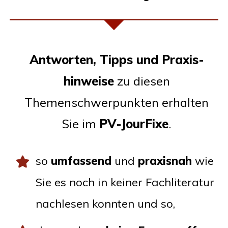
Ant­wor­ten, Tipps und Pra­xis­
hin­wei­se
zu die­sen
The­men­schwer­punk­ten erhal­ten
Sie im
PV-Jour­Fi­xe
.
so
umfas­send
und
pra­xis­nah
wie
Sie es noch in kei­ner Fach­li­te­ra­tur
nach­le­sen konn­ten und so,