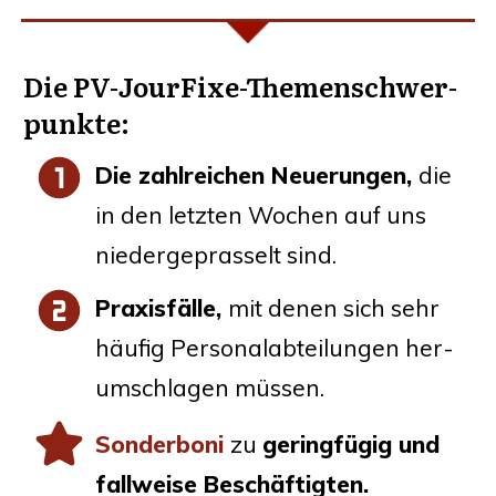
Die PV-Jour­Fi­xe-The­men­schwer­
punk­te:
Die zahl­rei­chen
Neue­run­gen
,
die
in den letz­ten Wochen auf uns
nie­der­ge­pras­selt sind.
Pra­xis­fäl­le
,
mit denen sich sehr
häu­fig Per­so­nal­ab­tei­lun­gen her­
um­schla­gen müssen.
Son­der­bo­ni
zu
gering­fü­gig und
fall­wei­se Beschäftigten.