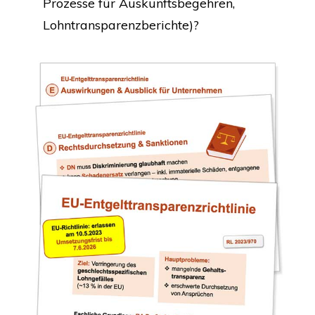
Pro­zes­se für Aus­kunfts­be­geh­ren,
Lohntransparenzberichte)?