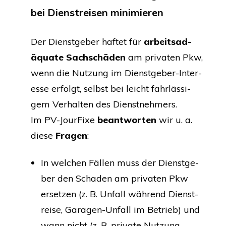
bei Dienst­rei­sen minimieren
Der Dienst­ge­ber haf­tet für
arbeits­ad­
äqua­te Sach­schä­den
am pri­va­ten Pkw,
wenn die Nut­zung im Dienst­ge­ber-Inter­
es­se erfolgt, selbst bei leicht fahr­läs­si­
gem Ver­hal­ten des Dienst­neh­mers.
Im PV-Jour­Fi­xe
beant­wor­ten
wir u. a.
die­se
Fra­gen
:
In wel­chen Fäl­len muss der Dienst­ge­
ber den Scha­den am pri­va­ten Pkw
erset­zen (z. B. Unfall wäh­rend Dienst­
rei­se, Gara­gen-Unfall im Betrieb) und
wann nicht (z. B. pri­va­te Nut­zung,