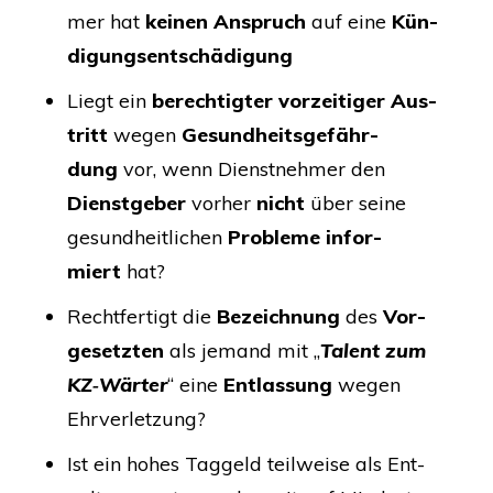
mer hat
kei­nen Anspruch
auf eine
Kün­
di­gungs­ent­schä­di­gung
Liegt ein
berech­tig­ter vor­zei­ti­ger Aus­
tritt
wegen
Gesund­heits­ge­fähr­
dung
vor, wenn Dienst­neh­mer den
Dienst­ge­ber
vor­her
nicht
über sei­ne
gesund­heit­li­chen
Pro­ble­me infor­
miert
hat?
Recht­fer­tigt die
Bezeich­nung
des
Vor­
ge­setz­ten
als jemand mit „
Talent zum
KZ
‑Wärter
“ eine
Ent­las­sung
wegen
Ehrverletzung?
Ist ein hohes Tag­geld teil­wei­se als Ent­