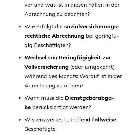
vor und was ist in die­sen Fäl­len in der
Abrech­nung zu beachten?
Wie erfolgt die
sozi­al­ver­si­che­rungs­
recht­li­che Abrech­nung
bei gering­fü­
gig Beschäftigten?
Wech­sel
von
Gering­fü­gig­keit zur
Voll­ver­si­che­rung
(oder umge­kehrt)
wäh­rend des Monats: Wor­auf ist in der
Abrech­nung zu achten?
Wann muss die
Dienst­ge­ber­ab­ga­
be
berück­sich­tigt werden?
Wis­sens­wer­tes betref­fend
fall­wei­se
Beschäftigte.