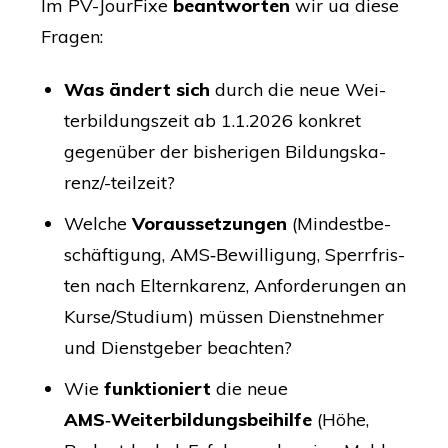
Im
PV-Jour­Fi­xe
beant­wor­ten
wir ua die­se
Fragen:
Was ändert sich
durch die neue Wei­
ter­bil­dungs­zeit ab 1.1.2026 kon­kret
gegen­über der bis­he­ri­gen Bil­dungs­ka­
ren­z/-teil­zeit?
Wel­che
Vor­aus­set­zun­gen
(Min­dest­be­
schäf­ti­gung,
AMS
‑Bewilligung, Sperr­fris­
ten nach Eltern­ka­renz, Anfor­de­run­gen an
Kurse/Studium) müs­sen Dienst­neh­mer
und Dienst­ge­ber beachten?
Wie
funk­tio­niert
die neue
A
MS
‑Weiterbildungsbeihilfe
(Höhe,