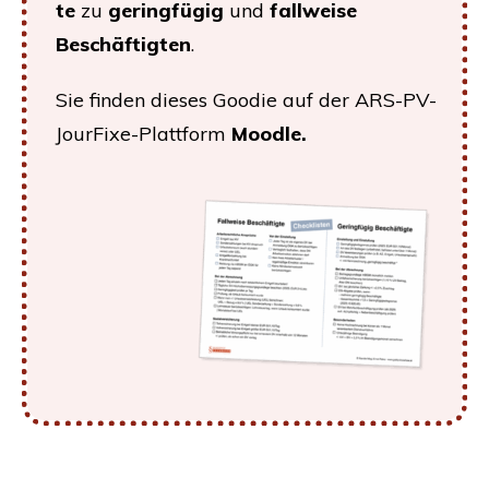
te
zu
gering­fü­gig
und
fall­wei­se
Beschäf­tig­ten
.
Sie fin­den die­ses Goo­die auf der ARS-PV-
Jour­Fi­xe-Platt­form
Mood­le.