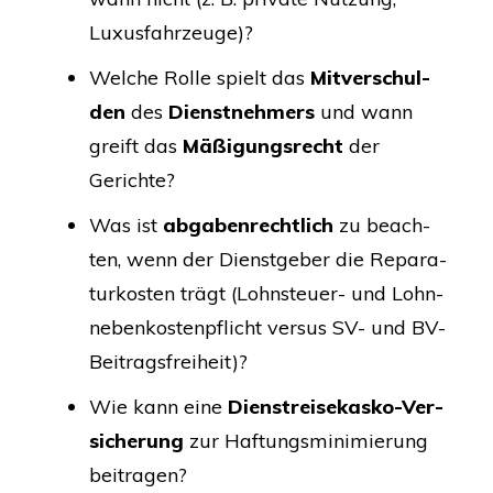
Luxusfahrzeuge)?
Wel­che Rol­le spielt das
Mit­ver­schul­
den
des
Dienst­neh­mers
und wann
greift das
Mäßi­gungs­recht
der
Gerichte?
Was ist
abga­ben­recht­lich
zu beach­
ten, wenn der Dienst­ge­ber die Repa­ra­
tur­kos­ten trägt (Lohn­steu­er- und Lohn­
ne­ben­kos­ten­pflicht ver­sus
SV-
und BV-
Beitragsfreiheit)?
Wie kann eine
Dienst­rei­se­kas­ko-Ver­
si­che­rung
zur Haf­tungs­mi­ni­mie­rung
beitragen?