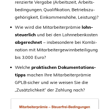
ren­zier­te Ver­ga­be (Arbeits­zeit, Arbeits­
be­din­gun­gen, Qua­li­fi­ka­ti­on, Betriebs­zu­
ge­hö­rig­keit, Ein­kom­mens­hö­he, Leistung)?
Wie wird die Mit­ar­bei­ter­prä­mie
lohn­
steu­er­lich
und bei den Lohn­ne­ben­kos­ten
abge­rech­net
– ins­be­son­de­re bei Kom­bi­
na­ti­on mit Mit­ar­bei­ter­ge­winn­be­tei­li­gung
bis 3.000 Euro?
Wel­che
prak­ti­schen Doku­men­ta­ti­ons­
tipps
machen Ihre Mit­ar­bei­ter­prä­mie
GPLB
‑sicher und wie wei­sen Sie die
„Zusätz­lich­keit“ der Zah­lung nach?