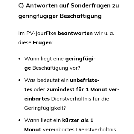
C)
Ant­wor­ten auf Son­der­fra­gen zu
gering­fü­gi­ger Beschäftigung
Im PV-Jour­Fi­xe
beant­wor­ten
wir u. a.
die­se
Fra­gen
:
Wann liegt eine
gering­fü­gi­
ge
Beschäf­ti­gung vor?
Was bedeu­tet ein
unbe­fris­te­
tes
oder
zumin­dest für 1 Monat ver­
ein­bar­tes
Dienst­ver­hält­nis für die
Geringfügigkeit?
Wann liegt ein
kür­zer als 1
Monat
ver­ein­bar­tes Dienst­ver­hält­nis