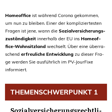
Home­of­fice
ist wäh­rend Coro­na gekom­men,
um nun zu blei­ben. Einer der kom­pli­zier­tes­ten
Fra­gen ist jene, wann die
Sozi­al­ver­si­che­rungs­
zu­stän­dig­keit
inner­halb der
EU
ins
Home­of­
fice-Wohn­sitz­land
wech­selt. Über eine über­ra­
schend
erfreu­li­che Ent­wick­lung
zu die­ser Fra­
ge wer­den Sie aus­führ­lich im PV-Jour­Fi­xe
informiert.
THE­MEN­SCHWER­PUNKT
1
Sozi­al­ver­si­che­rungs­recht­li­