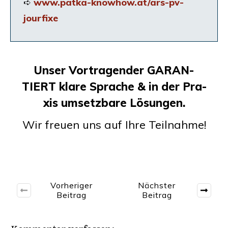
➪
www.patka-knowhow.at/ars-pv-
jourfixe
Unser Vor­tra­gen­der
GARAN­
TIERT
kla­re Spra­che
&
in der Pra­
xis umsetz­ba­re Lösungen.
Wir freu­en uns auf Ihre Teilnahme!
Vorheriger
Nächster
Beitrag
Beitrag