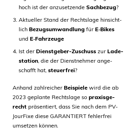
hoch ist der anzu­set­zen­de
Sach­be­zug
?
Aktu­el­ler Stand der Rechts­la­ge hin­sicht­
lich
Bezugs­um­wand­lung
für
E‑Bikes
und
E‑Fahrzeuge
Ist der
Dienst­ge­ber-Zuschuss
zur
Lade­
sta­ti­on
, die der Dienst­neh­mer ange­
schafft hat,
steu­er­frei
?
Anhand zahl­rei­cher
Bei­spie­le
wird die ab
2023 geplan­te Rechts­la­ge so
pra­xis­ge­
recht
prä­sen­tiert, dass Sie nach dem PV-
Jour­Fi­xe die­se
GARAN­TIERT
feh­ler­frei
umset­zen können.