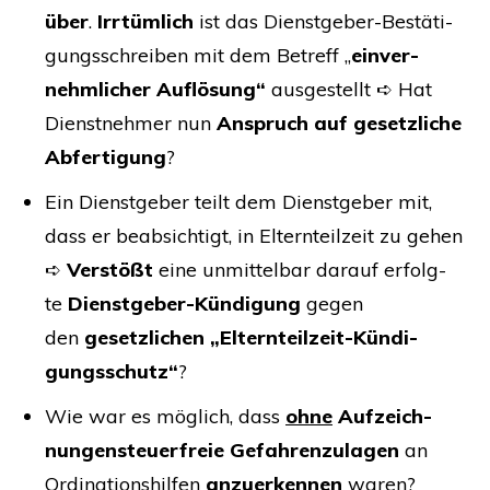
über
.
Irr­tüm­lich
ist das Dienst­ge­ber-Bestä­ti­
gungs­schrei­ben mit dem Betreff „
ein­ver­
nehm­li­cher Auf­lö­sung“
aus­ge­stellt ➪ Hat
Dienst­neh­mer nun
Anspruch auf gesetz­li­che
Abfer­ti­gung
?
Ein Dienst­ge­ber teilt dem Dienst­ge­ber mit,
dass er beab­sich­tigt, in Eltern­teil­zeit zu gehen
➪
Ver­stößt
eine unmit­tel­bar dar­auf erfolg­
te
Dienst­ge­ber-Kün­di­gung
gegen
den
gesetz­li­chen „Eltern­teil­zeit-Kün­di­
gungs­schutz“
?
Wie war es mög­lich, dass
ohne
Auf­zeich­
nun­gen
steu­er­freie Gefah­ren­zu­la­gen
an
Ordi­na­ti­ons­hil­fen
anzu­er­ken­nen
waren?