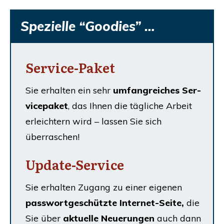
Spe­zi­el­le “Goo­dies” …
Ser­vice-Paket
Sie erhal­ten ein sehr
umfang­rei­ches Ser­
vice­pa­ket
,
das Ihnen die täg­li­che Arbeit
erleich­tern wird – las­sen Sie sich
überraschen!
Update-Ser­vice
Sie erhal­ten Zugang zu einer eige­nen
pass­wort­ge­schütz­te Inter­net-Sei­te,
die
Sie über
aktu­el­le Neue­run­gen
auch dann