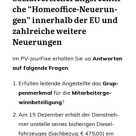
che “Home­of­fice-Neue­run­
gen” inner­halb der
EU
und
zahl­rei­che wei­te­re
Neuerungen
Im PV-Jour­Fi­xe erhal­ten Sie ua
Ant­wor­ten
auf fol­gen­de Fra­gen
:
Erfül­len lei­ten­de Ange­stell­te das
Grup­
pen­merk­mal
für die
Mit­ar­bei­ter­ge­
winn­be­tei­li­gung
?
Am 15 Dezem­ber erhält der Dienst­neh­
mer anstel­le sei­nes bis­he­ri­gen Die­sel­
fahr­zeu­ges (Sach­be­zug: € 475,00) ein