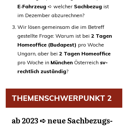
E‑Fahrzeug
➪ wel­cher
Sach­be­zug
ist
im Dezem­ber abzurechnen?
Wir lösen gemein­sam die im Betreff
gestell­te Fra­ge: War­um ist bei
2 Tagen
Home­of­fice (Buda­pest)
pro Woche
Ungarn, aber bei
2 Tagen Home­of­fice
pro Woche in
Mün­chen
Öster­reich
sv-
recht­lich zustän­dig
?
THE­MEN­SCHWER­PUNKT
2
ab 2023 ➪ neue Sach­be­zugs­