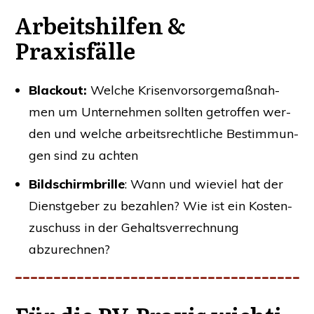
Arbeits­hil­fen
&
Praxisfälle
Black­out:
Wel­che Kri­sen­vor­sor­ge­maß­nah­
men um Unter­neh­men soll­ten getrof­fen wer­
den und wel­che arbeits­recht­li­che Bestim­mun­
gen sind zu achten
Bild­schirm­bril­le
: Wann und wie­viel hat der
Dienst­ge­ber zu bezah­len? Wie ist ein Kos­ten­
zu­schuss in der Gehalts­ver­rech­nung
abzurechnen?