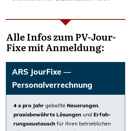
Alle Infos zum PV-Jour-
Fixe mit Anmeldung:
ARS
Jour­Fi­xe —
Personalverrechnung
4 x pro Jahr
geball­te
Neue­run­gen
,
p
raxis­be­währ­te Lösun­gen
und
Erfah­
rungs­aus­tausch
für Ihren betrieb­li­chen