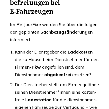
be­frei­un­gen bei
E‑Fahrzeugen
Im PV-Jour­Fi­xe wer­den Sie über die fol­gen­
den geplan­ten
Sach­be­zugs­än­de­run­gen
informiert.
Kann der Dienst­ge­ber die
Lade­kos­ten
,
die zu Hau­se beim Dienst­neh­mer für den
Fir­men-Pkw
ange­fal­len sind, dem
Dienst­neh­mer
abga­ben­frei
ersetzen?
Der Dienst­ge­ber stellt am Fir­men­ge­län­de
sei­nen Dienstnehmer*innen eine kos­ten­
freie
Lade­sta­ti­on
für die dienst­neh­mer­
ei­ge­nen Fahr­zeu­ge zur Ver­fü­gung – wie