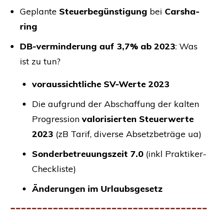
Geplan­te
Steu­er­be­güns­ti­gung
bei
Car­sha­
ring
DB-ver­min­de­rung auf 3,7% ab 2023
: Was
ist zu tun?
vor­aus­sicht­li­che SV-Wer­te 2023
Die auf­grund der Abschaf­fung der kal­ten
Pro­gres­si­on
valo­ri­sier­ten Steu­er­wer­te
2023
(zB Tarif, diver­se Absetz­be­trä­ge ua)
Son­der­be­treu­ungs­zeit 7.0
(inkl Praktiker-
Checkliste)
Ände­run­gen im Urlaubsgesetz