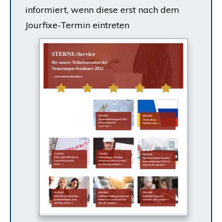
infor­miert, wenn die­se erst nach dem
Jour­fi­xe-Ter­min eintreten