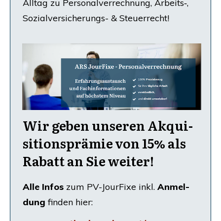
All­tag zu Per­so­nal­ver­rech­nu
ng, Arbeits‑,
Sozi­al­ver­si­che­rungs-
&
Steuerrecht!
Wir geben unse­ren Akqui­
si­ti­ons­prä­mie von 15% als
Rabatt an Sie weiter!
Alle Infos
zum PV-Jour­Fi­xe inkl.
Anmel­
dung
fin­den hier: