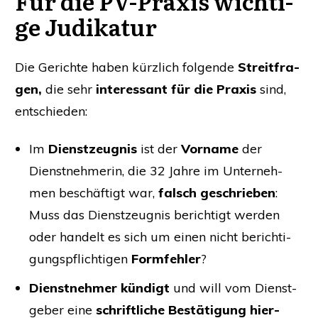
Für die PV-Pra­xis wich­ti­
ge Judikatur
Die Gerich­te haben kürz­lich fol­gen­de
Streit­fra­
gen
,
die sehr
inter­es­sant für die Pra­xis
sind,
entschieden:
Im
Dienst­zeug­nis
ist der
Vor­na­me
der
Dienst­neh­me­rin, die 32 Jah­re im Unter­neh­
men beschäf­tigt war,
falsch geschrie­ben
:
Muss das Dienst­zeug­nis berich­tigt wer­den
oder han­delt es sich um einen nicht berich­ti­
gungs­pflich­ti­gen
Form­feh­ler
?
Dienst­neh­mer kün­digt
und will vom Dienst­
ge­ber eine
schrift­li­che Bestä­ti­gung hier­