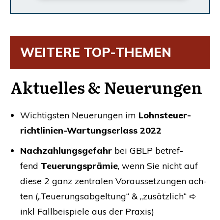
WEI­TE­RE
TOP-THEMEN
Aktu­el­les
&
Neuerungen
Wich­tigs­ten Neue­run­gen im
Lohn­steu­er­
richt­li­ni­en-War­tungs­er­lass 2022
Nach­zah­lungs­ge­fahr
bei
GBLP
betref­
fend
Teue­rungs­prä­mie
, wenn Sie nicht auf
die­se 2 ganz zen­tra­len Vor­aus­set­zun­gen ach­
ten („Teue­rungs­ab­gel­tung“
&
„zusätz­lich“ ➪
inkl Fall­bei­spie­le aus der Praxis)