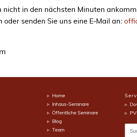
en nicht in den nächs­ten Minu­ten ankom­me
 oder sen­den Sie uns eine E‑Mail an:
off
am
▹ Home
Serv
▹ Inhaus-Seminare
▹ Do
▹ Öffentliche Seminare
▹ PVP
▹ Blog
▹ Team