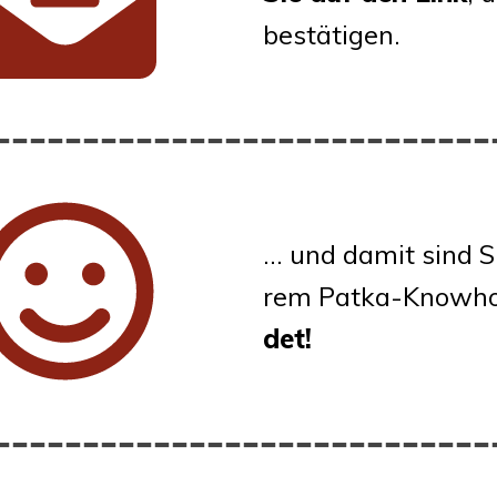
bestätigen.
… und damit sind S
rem Pat­ka-Know­
det!