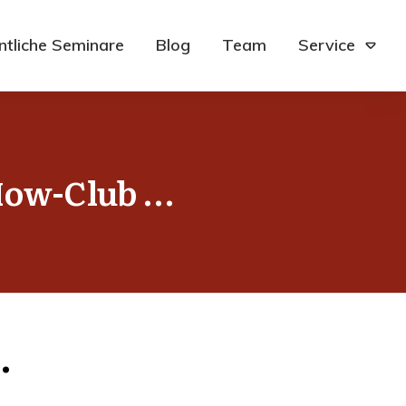
ntliche Seminare
Blog
Team
Service
How-Club …
…