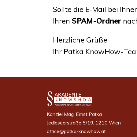
Soll­te die E‑Mail bei Ihn
Ihren
SPAM-Ord­ner
nach
Herz­li­che Grü­ße
Ihr Pat­ka KnowHow-Te
Kanzlei Mag. Ernst Patka
Jedleseerstraße 5/19, 1210 Wien
office@patka-knowhow.at