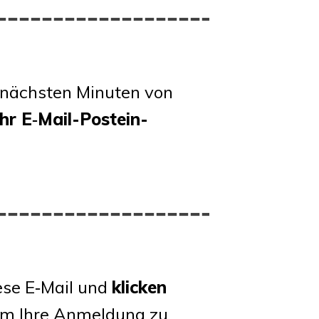
 nächs­ten Minu­ten von
Ihr E‑Mail-Post­ein­
ie­se E‑Mail und
kli­cken
um Ihre Anmel­dung zu