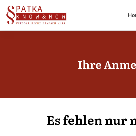
Ho
Ihre Anme
Es feh­len nur 