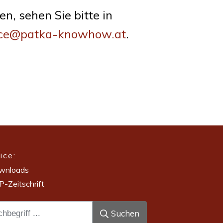
n, sehen Sie bit­te in
ice@patka-knowhow.at
.
ice:
wnloads
-Zeitschrift
Suchen