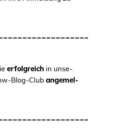
ie
erfolg­reich
in unse­
how-Blog-Club
ange­mel­