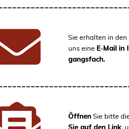
Sie erhal­ten in den
uns eine
E‑Mail in 
gangs­fach.
Öff­nen
Sie bit­te d
Sie auf den Link
, 